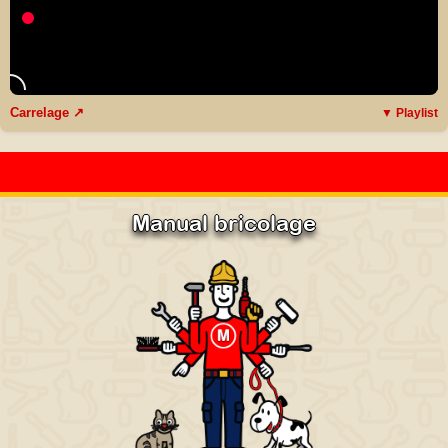
Carrelage ↗
▼ Playlist
Manual bricolage