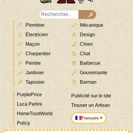
Plombier
Mécanique
Électricien
Design
Maçon
Chien
Charpentier
Chat
Peintre
Barbecue
Jardinier
Gouvernante
Tapissier
Barman
PurplePrice
Publicité sur le site
Luca Perlini
Trouver un Artisan
HomeTrustWorld
Français ▾
Policy