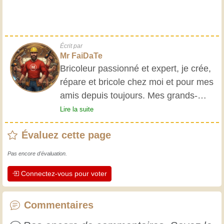
Écrit par
Mr FaiDaTe
Bricoleur passionné et expert, je crée,
répare et bricole chez moi et pour mes
amis depuis toujours. Mes grands-
parents m'ont initié très jeune, et
Lire la suite
depuis, j'ai acquis une riche expérience.
Évaluez cette page
L'expérience est essentielle ! Elle nous
maintient actifs et alertes, et nous fait
Pas encore d'évaluation.
apprécier le dévouement des artisans
Connectez-vous pour voter
professionnels. Apprenons ensemble ;
chaque jour est une occasion de
progresser. Amusez-vous bien !
Commentaires