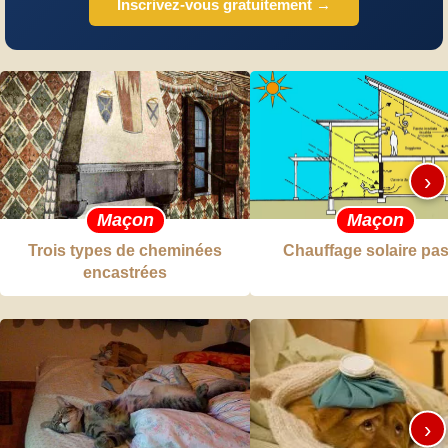
Inscrivez-vous gratuitement →
›
Maçon
Maçon
Trois types de cheminées
Chauffage solaire pas
encastrées
›