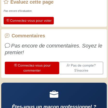
Évaluez cette page
L'expérience est essentielle ! Elle nous
maintient actifs et alertes, et nous fait
Pas encore d'évaluation.
apprécier le dévouement des artisans
Connectez-vous pour voter
professionnels. Apprenons ensemble ;
chaque jour est une occasion de
progresser. Amusez-vous bien !
Commentaires
Pas encore de commentaires. Soyez le
premier!
Connectez-vous pour
Pas de compte?
commenter
S'inscrire
Êtes-vous un maçon professionnel ?