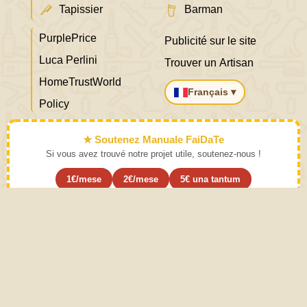
Tapissier
Barman
PurplePrice
Publicité sur le site
Luca Perlini
Trouver un Artisan
HomeTrustWorld
Français ▾
Policy
★ Soutenez Manuale FaiDaTe
Si vous avez trouvé notre projet utile, soutenez-nous !
1€/mese
2€/mese
5€ una tantum
S'abonner ›
Apprenez l'art et mettez-le de côté
Mode d'emploi. Une pratique modérée des activités décrites
dans le manuel de bricolage fait appel au bon sens. Le bon
sens vient de l’expérience. Ce site est créé avec Amour
pour accroître les compétences pratiques et spéculatives