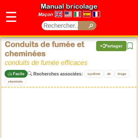
Manual bricolage
☰
Maçon
Conduits de fumée et
Partager
cheminées
conduits de fumée efficaces
Recherches associées:
Facile
système
de
tirage
cheminée