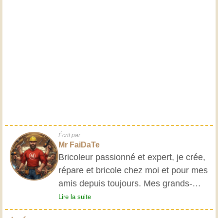
Écrit par
Mr FaiDaTe
Bricoleur passionné et expert, je crée,
répare et bricole chez moi et pour mes
amis depuis toujours. Mes grands-
parents m'ont initié très jeune, et
Lire la suite
depuis, j'ai acquis une riche expérience.