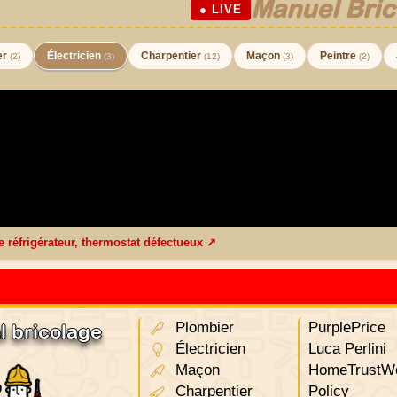
Manuel Bric
● LIVE
er
Électricien
Charpentier
Maçon
Peintre
(2)
(3)
(12)
(3)
(2)
e réfrigérateur, thermostat défectueux ↗
Plombier
PurplePrice
l bricolage
Électricien
Luca Perlini
Maçon
HomeTrustWo
Charpentier
Policy