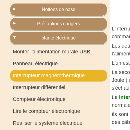
Notions de base
Précautions dangers
L'inter
command
plante électrique
Les deu
Monter l'alimentation murale USB
l'alimen
L'un est
Panneau électrique
La secon
Interrupteur magnétothermique
Joule (
Interrupteur différentiel
s'échauf
Le
inte
Compteur électronique
normale
Lire le compteur électronique
Ils sont
des câbl
Réaliser le système électrique