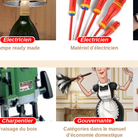
Électricien
Électricien
ampe ready made
Matériel d'électricien
Charpentier
Gouvernante
Fraisage du bois
Catégories dans le manuel
d'économie domestique