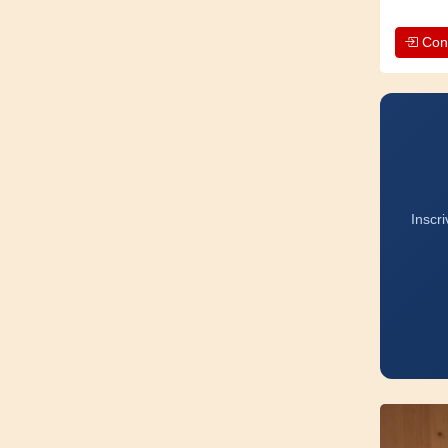
Con
Inscr