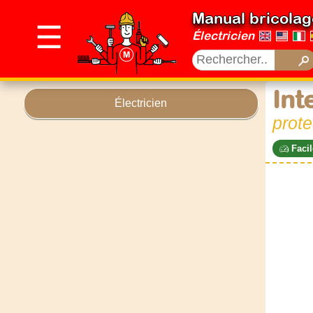
Manual bricolag
☰
Électricien
Int
Électricien
prote
Facil