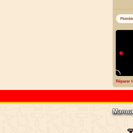
Plombi
Réparer l
Manua