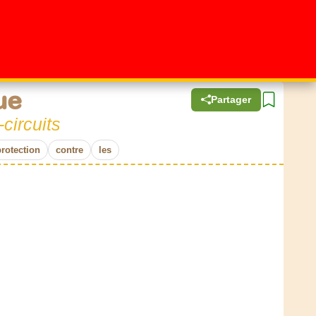
ue
Partager
circuits
rotection
contre
les