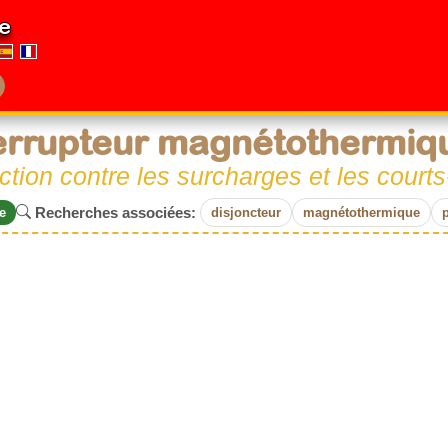
e
errupteur magnétothermiq
ction contre les surcharges et les courts-
Recherches associées:
e
disjoncteur
magnétothermique
p