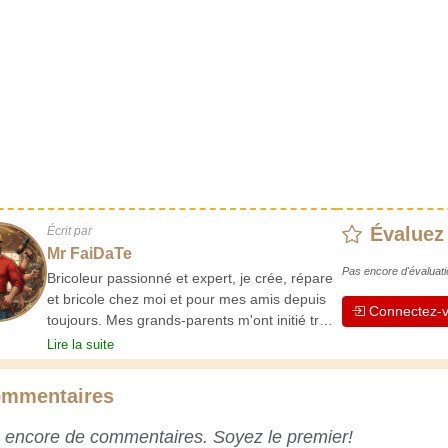
Évaluez
Écrit par
Mr FaiDaTe
Pas encore d'évaluati
Bricoleur passionné et expert, je crée, répare
et bricole chez moi et pour mes amis depuis
Connectez-v
toujours. Mes grands-parents m'ont initié très
jeune, et depuis, j'ai acquis une riche
Lire la suite
expérience. L'expérience est essentielle ! Elle
nous maintient actifs et alertes, et nous fait
mmentaires
apprécier le dévouement des artisans
professionnels. Apprenons ensemble ;
 encore de commentaires. Soyez le premier!
chaque jour est une occasion de progresser.