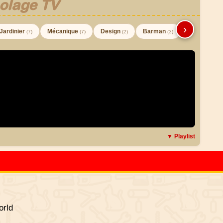
olage TV
›
Jardinier
Mécanique
Design
Barman
(7)
(7)
(2)
(3)
▼ Playlist
rld