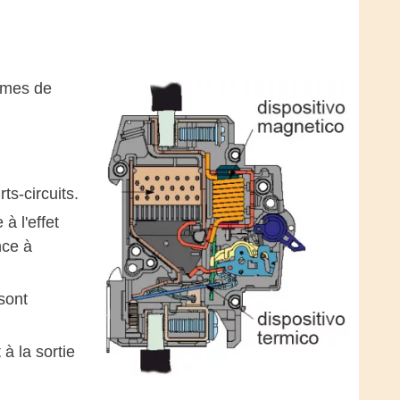
tèmes de
ts-circuits.
à l'effet
nce à
sont
à la sortie