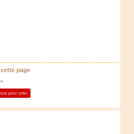
 cette page
on.
ous pour voter