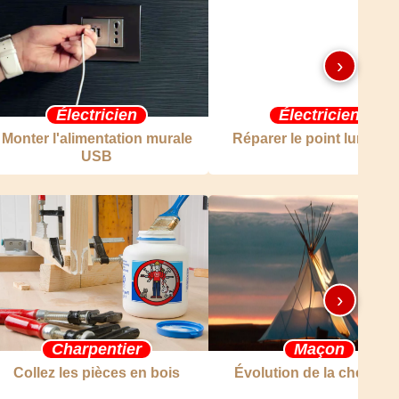
›
Électricien
Électricien
Monter l'alimentation murale
Réparer le point lumine
USB
›
Charpentier
Maçon
Collez les pièces en bois
Évolution de la cheminé