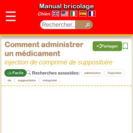
Manual bricolage
☰
Chien
Comment administrer
Partager
un médicament
injection de comprimé de suppositoire
Recherches associées:
Facile
administrer
l'injection
de
suppositoire
comprimé