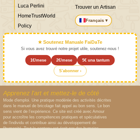
Luca Perlini
Trouver un Artisan
HomeTrustWorld
Français ▾
Policy
★ Soutenez Manuale FaiDaTe
Si vous avez trouvé notre projet utile, soutenez-nous !
1€/mese
2€/mese
5€ una tantum
S'abonner ›
Apprenez l'art et mettez-le de côté
Mode d'emploi. Une pratique modérée des activités décrites
dans le manuel de bricolage fait appel au bon sens. Le bon
sens vient de l’expérience. Ce site est créé avec Amour
pour accroître les compétences pratiques et spéculatives
de l'individu et contribue ainsi au développement de
l'humanité. Tout le contenu est écrit par des humains,
aucune IA n'a été lésée lors de la création de ce contenu.