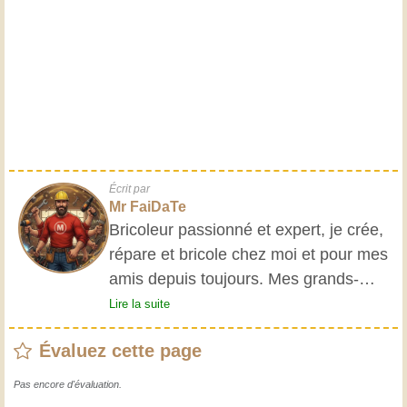
Écrit par
Mr FaiDaTe
Bricoleur passionné et expert, je crée,
répare et bricole chez moi et pour mes
amis depuis toujours. Mes grands-
parents m'ont initié très jeune, et
Lire la suite
depuis, j'ai acquis une riche expérience.
Évaluez cette page
L'expérience est essentielle ! Elle nous
maintient actifs et alertes, et nous fait
Pas encore d'évaluation.
apprécier le dévouement des artisans