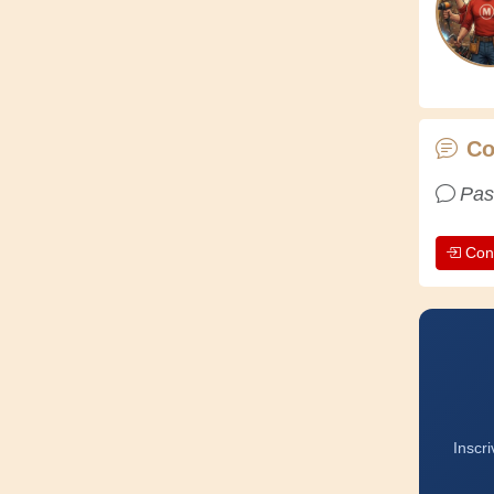
Co
Pas
Con
Inscr