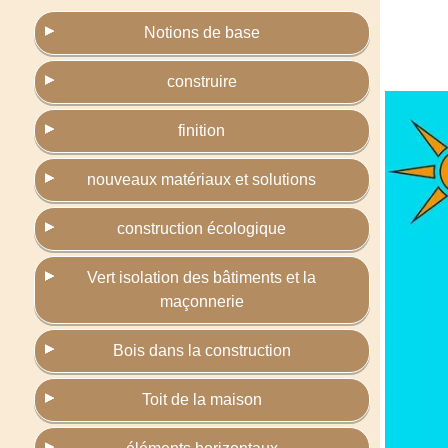
Notions de base
construire
finition
nouveaux matériaux et solutions
construction écologique
Vert isolation des bâtiments et la
maçonnerie
Bois dans la construction
Toit de la maison