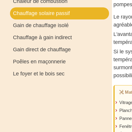
Chaleur de combustion
pompes,
Chauffage solaire passif
Le rayo
agréabl
Gain de chauffage isolé
L'avant
Chauffage à gain indirect
températ
Gain direct de chauffage
Si le s
tempéra
Poêles en maçonnerie
surmonte
Le foyer et le bois sec
possibil
Mat
Vitrag
Planch
Pannea
Fenêtr