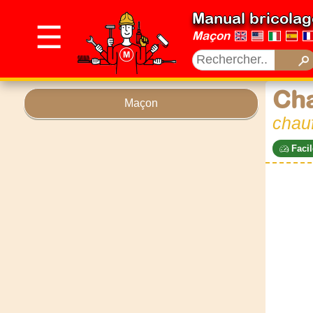
Manual bricolag
☰
Maçon
Cha
Maçon
chauf
Facil