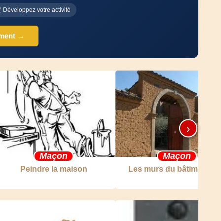
Développez votre activité
ement →
›
Maçon
Maçon
Peindre la maison
Les murs du bâtiment ve