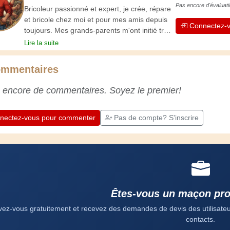
Pas encore d'évaluati
Bricoleur passionné et expert, je crée, répare
et bricole chez moi et pour mes amis depuis
Connectez-v
toujours. Mes grands-parents m'ont initié très
jeune, et depuis, j'ai acquis une riche
Lire la suite
expérience. L'expérience est essentielle ! Elle
nous maintient actifs et alertes, et nous fait
mmentaires
apprécier le dévouement des artisans
professionnels. Apprenons ensemble ;
 encore de commentaires. Soyez le premier!
chaque jour est une occasion de progresser.
Amusez-vous bien !
nectez-vous pour commenter
Pas de compte? S'inscrire
Êtes-vous un maçon pro
ivez-vous gratuitement et recevez des demandes de devis des utilisateurs
contacts.