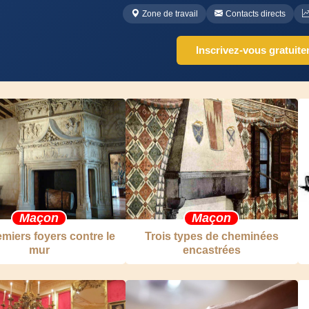
Zone de travail
Contacts directs
Inscrivez-vous gratuit
Maçon
Maçon
miers foyers contre le
Trois types de cheminées
mur
encastrées