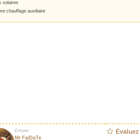
 solaires
e chauffage auxiliaire
Évaluez
Écrit par
Mr FaiDaTe