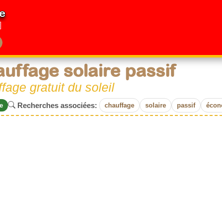
e
uffage solaire passif
fage gratuit du soleil
Recherches associées:
e
chauffage
solaire
passif
écon