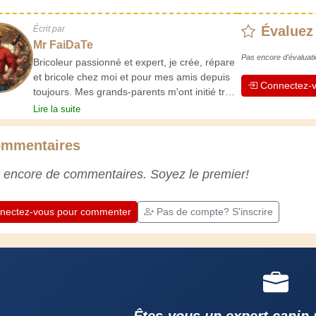
Évaluez
Écrit par
Mr FaiDaTe
Pas encore d'évaluati
Bricoleur passionné et expert, je crée, répare
et bricole chez moi et pour mes amis depuis
Connectez-v
toujours. Mes grands-parents m'ont initié très
jeune, et depuis, j'ai acquis une riche
Lire la suite
expérience. L'expérience est essentielle ! Elle
nous maintient actifs et alertes, et nous fait
mmentaires
apprécier le dévouement des artisans
professionnels. Apprenons ensemble ;
 encore de commentaires. Soyez le premier!
chaque jour est une occasion de progresser.
Amusez-vous bien !
nectez-vous pour commenter
Pas de compte? S'inscrire