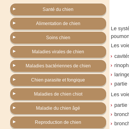
Santé du chien
Alimentation de chien
Le syst
poumons
Soins chien
Les voi
Maladies virales de chien
cavité
rinoph
Maladies bactériennes de chien
laring
Chien parasite et fongique
partie
Maladies de chien chiot
Les voi
partie
Maladie du chien âgé
bronc
Reproduction de chien
bronch