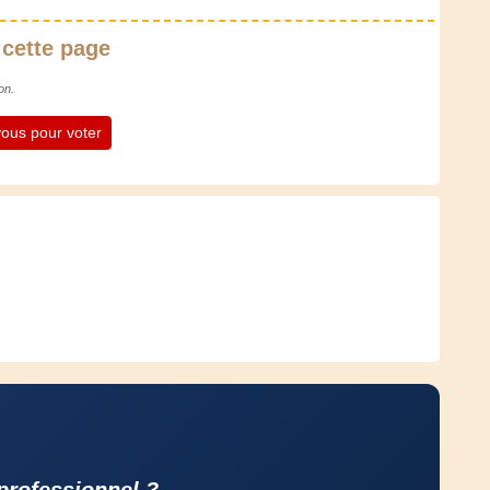
 cette page
on.
ous pour voter