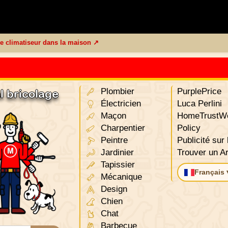
 le climatiseur dans la maison ↗
Plombier
PurplePrice
l bricolage
Électricien
Luca Perlini
Maçon
HomeTrustWo
Charpentier
Policy
Peintre
Publicité sur 
Jardinier
Trouver un Ar
Tapissier
Français 
Mécanique
Design
Chien
Chat
Barbecue