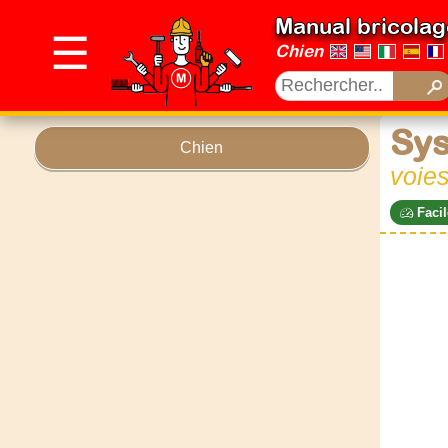
Manual bricolag
☰
Chien
Sys
Chien
voies
Facil