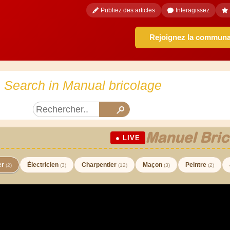
Publiez des articles
Interagissez
Rejoignez la commun
Search in Manual bricolage
Manuel Bric
● LIVE
er
Électricien
Charpentier
Maçon
Peintre
(2)
(3)
(12)
(3)
(2)