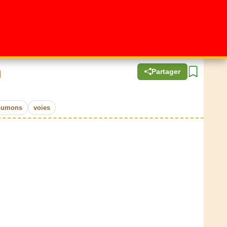
n
Partager
oumons
voies