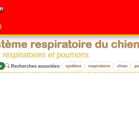
e
tème respiratoire du chie
 respiratoires et poumons
Recherches associées:
e
système
respiratoire
chien
p