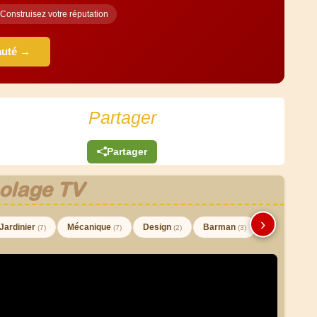
Construisez votre réputation
auté →
Partager
Partager
olage TV
›
Jardinier
Mécanique
Design
Barman
(7)
(7)
(2)
(3)