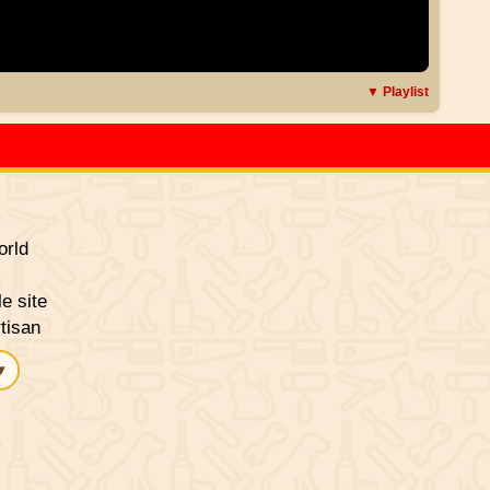
▼ Playlist
rld
le site
tisan
▾