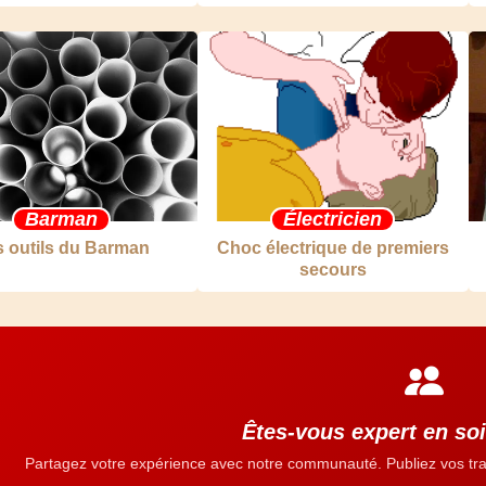
Barman
Électricien
 outils du Barman
Choc électrique de premiers
secours
Êtes-vous expert en so
Partagez votre expérience avec notre communauté. Publiez vos tra