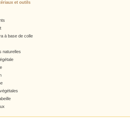
ériaux et outils
nts
t
a à base de colle
s naturelles
végétale
e
n
ne
 végétales
abeille
aux