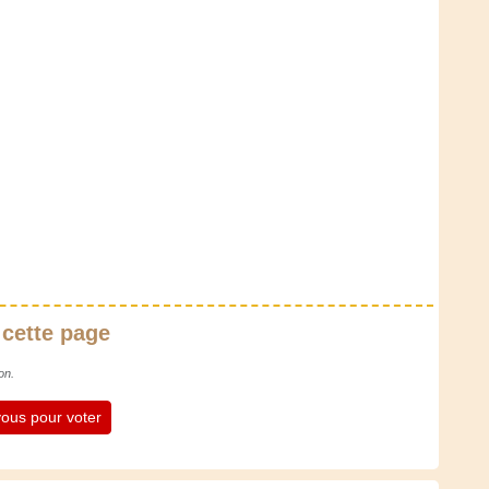
 cette page
on.
ous pour voter