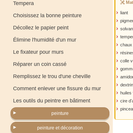
Mat
Tempera
liant
Choisissez la bonne peinture
pigme
Décollez le papier peint
solvan
temper
Élimine l'humidité d'un mur
chaux
Le fixateur pour murs
résine
colle 
Réparer un coin cassé
gomm
Remplissez le trou d'une cheville
amido
dextri
Comment enlever une fissure du mur
huiles
Les outils du peintre en bâtiment
cire d'
pince
peinture
peinture et décoration