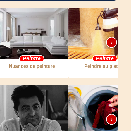
›
Peintre
Peintre
Nuances de peinture
Peindre au pistolet
›