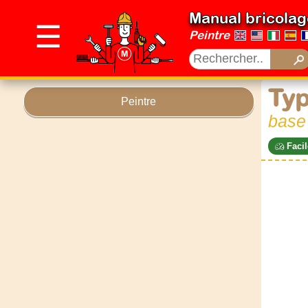
Manual bricolag
☰
Peintre
Typ
Peintre
base 
Facil