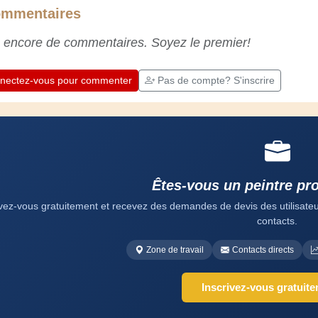
nous maintient actifs et alertes, et nous fait
mmentaires
apprécier le dévouement des artisans
professionnels. Apprenons ensemble ;
 encore de commentaires. Soyez le premier!
chaque jour est une occasion de progresser.
Amusez-vous bien !
nectez-vous pour commenter
Pas de compte? S'inscrire
Êtes-vous un peintre pr
ivez-vous gratuitement et recevez des demandes de devis des utilisateurs
contacts.
Zone de travail
Contacts directs
Inscrivez-vous gratuit