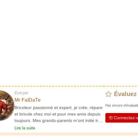
Évaluez
Écrit par
Mr FaiDaTe
Pas encore d'évaluati
Bricoleur passionné et expert, je crée, répare
et bricole chez moi et pour mes amis depuis
Connectez-v
toujours. Mes grands-parents m'ont initié très
jeune, et depuis, j'ai acquis une riche
Lire la suite
expérience. L'expérience est essentielle ! Elle