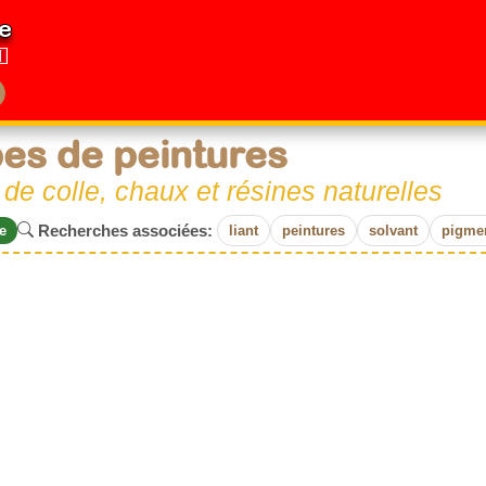
e
es de peintures
de colle, chaux et résines naturelles
Recherches associées:
e
liant
peintures
solvant
pigme