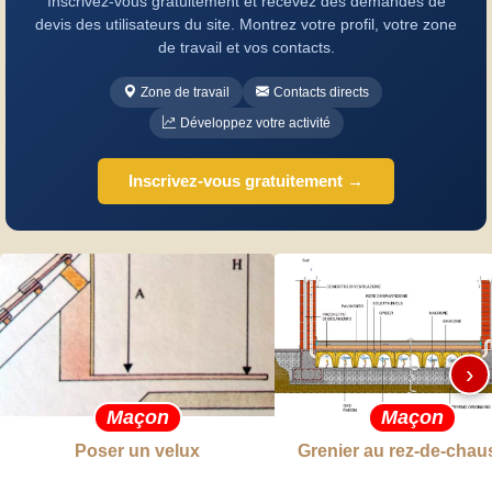
Inscrivez-vous gratuitement et recevez des demandes de
devis des utilisateurs du site. Montrez votre profil, votre zone
de travail et vos contacts.
Zone de travail
Contacts directs
Développez votre activité
Inscrivez-vous gratuitement →
›
Maçon
Maçon
Poser un velux
Grenier au rez-de-chau