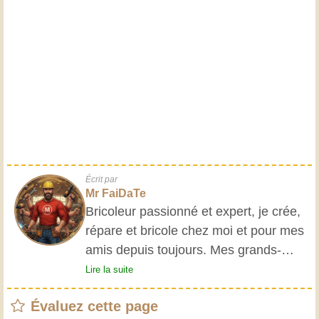
Écrit par
Mr FaiDaTe
Bricoleur passionné et expert, je crée,
répare et bricole chez moi et pour mes
amis depuis toujours. Mes grands-
parents m'ont initié très jeune, et
Lire la suite
depuis, j'ai acquis une riche expérience.
Évaluez cette page
L'expérience est essentielle ! Elle nous