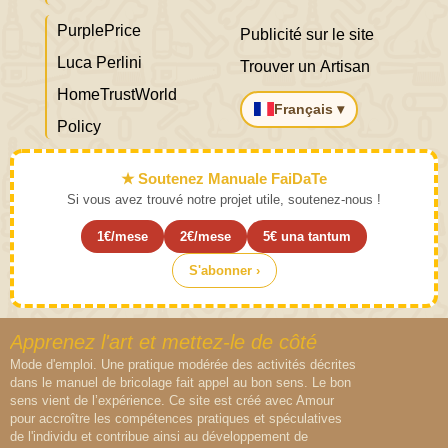
PurplePrice
Publicité sur le site
Luca Perlini
Trouver un Artisan
HomeTrustWorld
Français ▾
Policy
★ Soutenez Manuale FaiDaTe
Si vous avez trouvé notre projet utile, soutenez-nous !
1€/mese
2€/mese
5€ una tantum
S'abonner ›
Apprenez l'art et mettez-le de côté
Mode d'emploi. Une pratique modérée des activités décrites
dans le manuel de bricolage fait appel au bon sens. Le bon
sens vient de l’expérience. Ce site est créé avec Amour
pour accroître les compétences pratiques et spéculatives
de l'individu et contribue ainsi au développement de