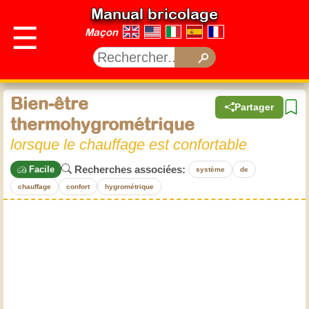
Manual bricolage
☰
Maçon
Bien-être
Partager
thermohygrométrique
lorsque le chauffage est confortable
Recherches associées:
Facile
système
de
chauffage
confort
hygrométrique