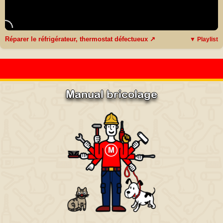
Réparer le réfrigérateur, thermostat défectueux ↗
▼ Playlist
Manual bricolage