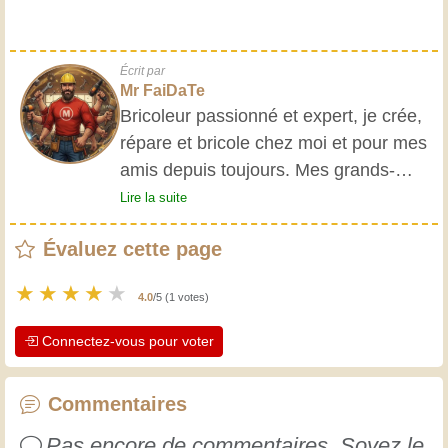
Écrit par
Mr FaiDaTe
Bricoleur passionné et expert, je crée,
répare et bricole chez moi et pour mes
amis depuis toujours. Mes grands-
parents m'ont initié très jeune, et
Lire la suite
depuis, j'ai acquis une riche expérience.
Évaluez cette page
L'expérience est essentielle ! Elle nous
maintient actifs et alertes, et nous fait
★
★
★
★
★
4.0
/5 (1 votes)
apprécier le dévouement des artisans
professionnels. Apprenons ensemble ;
Connectez-vous pour voter
chaque jour est une occasion de
progresser. Amusez-vous bien !
Commentaires
Pas encore de commentaires. Soyez le