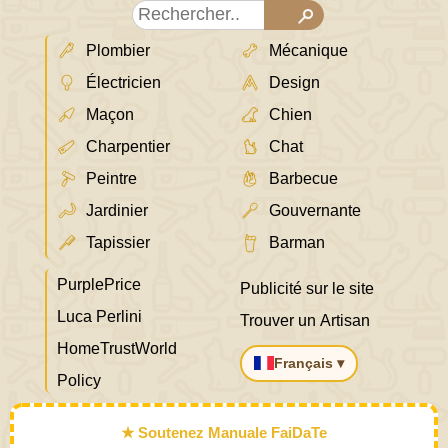
Plombier
Mécanique
Électricien
Design
Maçon
Chien
Charpentier
Chat
Peintre
Barbecue
Jardinier
Gouvernante
Tapissier
Barman
PurplePrice
Publicité sur le site
Luca Perlini
Trouver un Artisan
HomeTrustWorld
Français ▾
Policy
★ Soutenez Manuale FaiDaTe