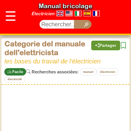
Manual bricolage
☰
Électricien
Categorie del manuale
Partager
dell'elettricista
les bases du travail de l'électricien
Recherches associées:
Facile
manuel
électricien
électricité