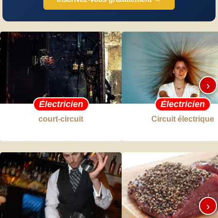
›
Électricien
Électricien
court-circuit
Circuit électrique
›