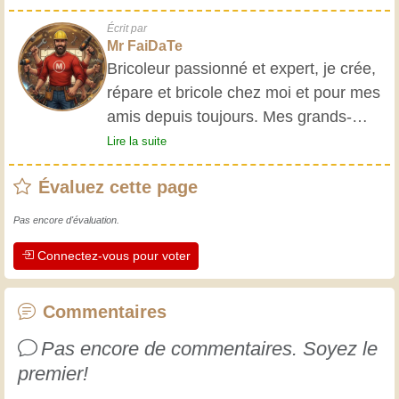
Écrit par
Mr FaiDaTe
Bricoleur passionné et expert, je crée,
répare et bricole chez moi et pour mes
amis depuis toujours. Mes grands-
parents m'ont initié très jeune, et
Lire la suite
depuis, j'ai acquis une riche expérience.
Évaluez cette page
L'expérience est essentielle ! Elle nous
maintient actifs et alertes, et nous fait
Pas encore d'évaluation.
apprécier le dévouement des artisans
Connectez-vous pour voter
professionnels. Apprenons ensemble ;
chaque jour est une occasion de
progresser. Amusez-vous bien !
Commentaires
Pas encore de commentaires. Soyez le
premier!