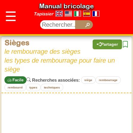
Manual bricolage
☰
Tapissier
Sièges
Partager
le rembourrage des sièges
les types de rembourrage pour faire un
siège
Recherches associées:
Facile
siège
rembourrage
rembourré
types
techniques