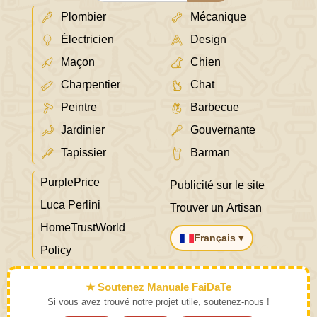
Plombier
Mécanique
Électricien
Design
Maçon
Chien
Charpentier
Chat
Peintre
Barbecue
Jardinier
Gouvernante
Tapissier
Barman
PurplePrice
Publicité sur le site
Luca Perlini
Trouver un Artisan
HomeTrustWorld
Français ▾
Policy
★ Soutenez Manuale FaiDaTe
Si vous avez trouvé notre projet utile, soutenez-nous !