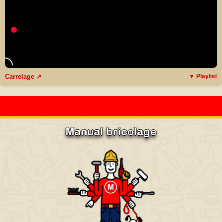
Carrelage ↗
▼ Playlist
Manual bricolage