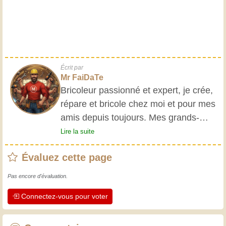
Écrit par
Mr FaiDaTe
Bricoleur passionné et expert, je crée,
répare et bricole chez moi et pour mes
amis depuis toujours. Mes grands-
parents m'ont initié très jeune, et
Lire la suite
depuis, j'ai acquis une riche expérience.
Évaluez cette page
L'expérience est essentielle ! Elle nous
maintient actifs et alertes, et nous fait
Pas encore d'évaluation.
apprécier le dévouement des artisans
Connectez-vous pour voter
professionnels. Apprenons ensemble ;
chaque jour est une occasion de