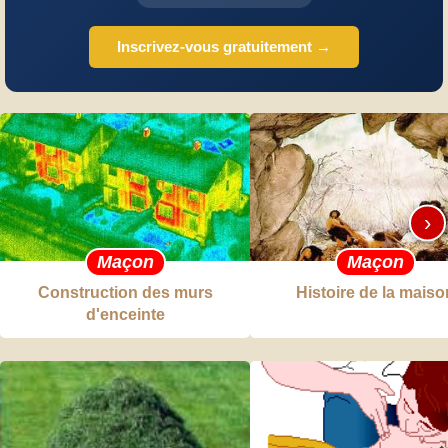
Inscrivez-vous gratuitement →
›
Maçon
Maçon
Construction des murs
Histoire de la maiso
d'enceinte