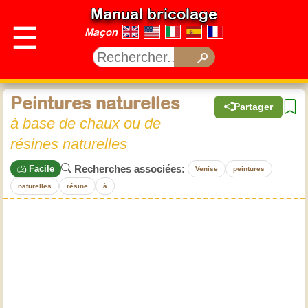
Manual bricolage
☰
Maçon
Peintures naturelles
Partager
à base de chaux ou de
résines naturelles
Recherches associées:
Facile
Venise
peintures
naturelles
résine
à