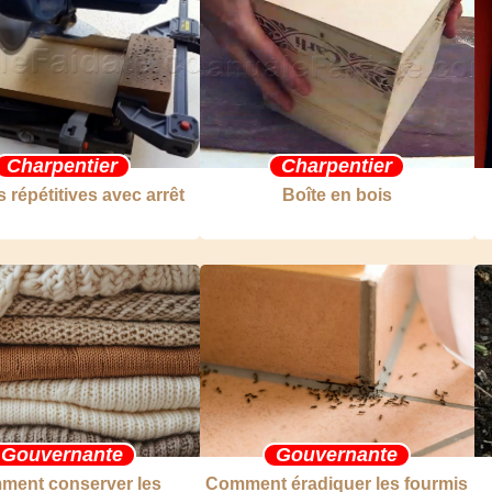
Charpentier
Charpentier
répétitives avec arrêt
Boîte en bois
Gouvernante
Gouvernante
ment conserver les
Comment éradiquer les fourmis