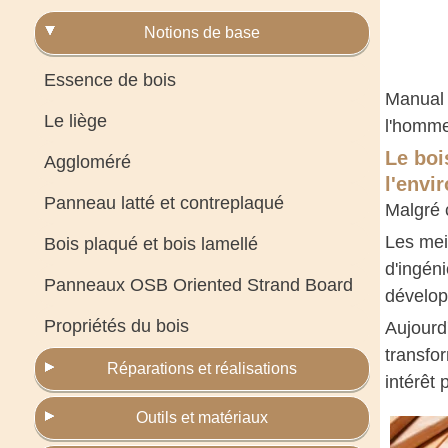
Notions de base
Essence de bois
Manual 
Le liège
l'homme
Le boi
Aggloméré
l'envi
Panneau latté et contreplaqué
Malgré 
Les mei
Bois plaqué et bois lamellé
d'ingén
Panneaux OSB Oriented Strand Board
dévelop
Propriétés du bois
Aujourd
transfor
Réparations et réalisations
intérêt 
Outils et matériaux