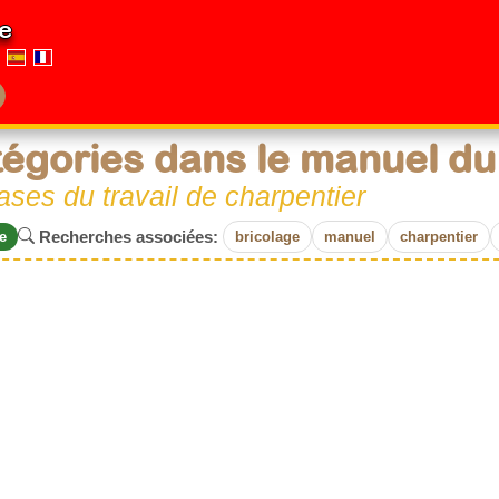
e
égories dans le manuel du
ases du travail de charpentier
Recherches associées:
e
bricolage
manuel
charpentier