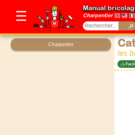
Manual bricolag
☰
Charpentier
Cat
Charpentier
les b
Facil