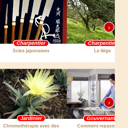
›
Charpentier
Charpentier
Scies japonaises
Le liège
›
Jardinier
Gouvernante
Chromothérapie avec des
Comment repasser des