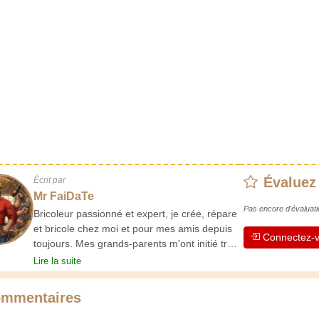
Évaluez
Écrit par
Mr FaiDaTe
Pas encore d'évaluati
Bricoleur passionné et expert, je crée, répare
et bricole chez moi et pour mes amis depuis
Connectez-v
toujours. Mes grands-parents m'ont initié très
jeune, et depuis, j'ai acquis une riche
Lire la suite
expérience. L'expérience est essentielle ! Elle
nous maintient actifs et alertes, et nous fait
mmentaires
apprécier le dévouement des artisans
professionnels. Apprenons ensemble ;