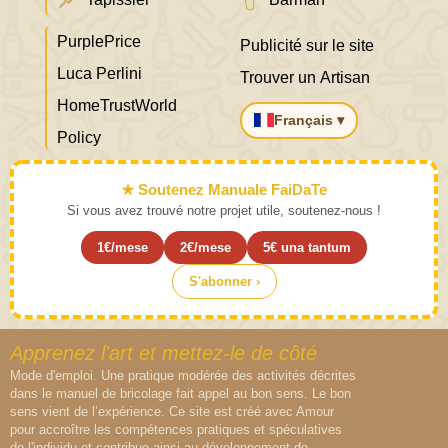
PurplePrice
Publicité sur le site
Luca Perlini
Trouver un Artisan
HomeTrustWorld
Français ▾
Policy
★ Soutenez Manuale FaiDaTe
Si vous avez trouvé notre projet utile, soutenez-nous !
1€/mese
2€/mese
5€ una tantum
S'abonner ›
Apprenez l'art et mettez-le de côté
Mode d'emploi. Une pratique modérée des activités décrites
dans le manuel de bricolage fait appel au bon sens. Le bon
sens vient de l’expérience. Ce site est créé avec Amour
pour accroître les compétences pratiques et spéculatives
de l'individu et contribue ainsi au développement de