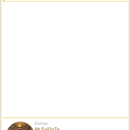
Écrit par
Mr FaiDaTe