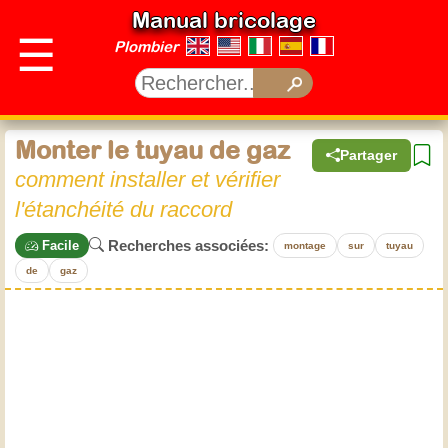
Manual bricolage
☰
Plombier
Monter le tuyau de gaz
Partager
comment installer et vérifier
l'étanchéité du raccord
Recherches associées:
Facile
montage
sur
tuyau
de
gaz