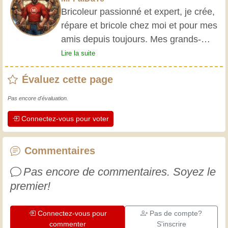
Bricoleur passionné et expert, je crée,
répare et bricole chez moi et pour mes
amis depuis toujours. Mes grands-
parents m'ont initié très jeune, et
Lire la suite
depuis, j'ai acquis une riche expérience.
Évaluez cette page
L'expérience est essentielle ! Elle nous
maintient actifs et alertes, et nous fait
Pas encore d'évaluation.
apprécier le dévouement des artisans
Connectez-vous pour voter
professionnels. Apprenons ensemble ;
chaque jour est une occasion de
progresser. Amusez-vous bien !
Commentaires
Pas encore de commentaires. Soyez le
premier!
Connectez-vous pour
Pas de compte?
commenter
S'inscrire