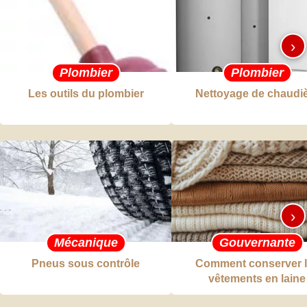
›
Plombier
Plombier
Les outils du plombier
Nettoyage de chaudi
›
Mécanique
Gouvernante
Pneus sous contrôle
Comment conserver 
vêtements en laine