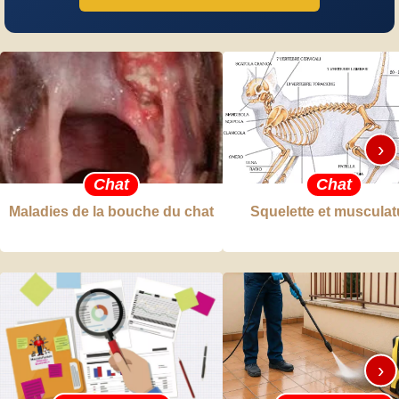
›
Chat
Chat
Maladies de la bouche du chat
Squelette et musculat
›