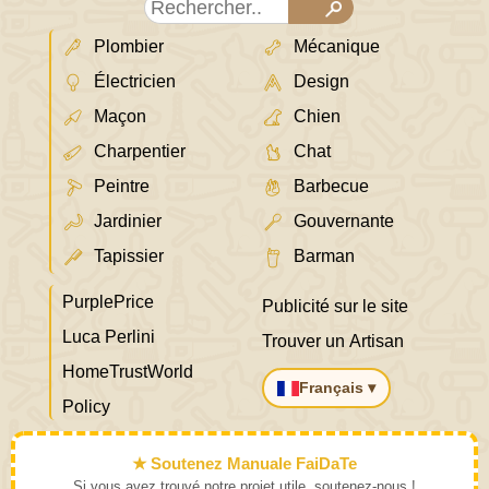
Plombier
Mécanique
Électricien
Design
Maçon
Chien
Charpentier
Chat
Peintre
Barbecue
Jardinier
Gouvernante
Tapissier
Barman
PurplePrice
Publicité sur le site
Luca Perlini
Trouver un Artisan
HomeTrustWorld
Français ▾
Policy
★ Soutenez Manuale FaiDaTe
Si vous avez trouvé notre projet utile, soutenez-nous !