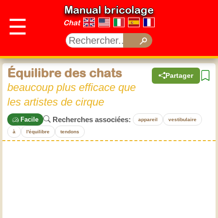
Manual bricolage
☰
Chat
Équilibre des chats
Partager
beaucoup plus efficace que
les artistes de cirque
Recherches associées:
Facile
appareil
vestibulaire
à
l'équilibre
tendons