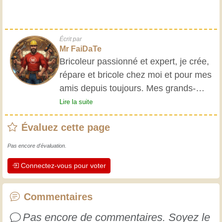
Écrit par
Mr FaiDaTe
Bricoleur passionné et expert, je crée,
répare et bricole chez moi et pour mes
amis depuis toujours. Mes grands-
parents m'ont initié très jeune, et
Lire la suite
depuis, j'ai acquis une riche expérience.
Évaluez cette page
L'expérience est essentielle ! Elle nous
maintient actifs et alertes, et nous fait
Pas encore d'évaluation.
apprécier le dévouement des artisans
Connectez-vous pour voter
professionnels. Apprenons ensemble ;
chaque jour est une occasion de
progresser. Amusez-vous bien !
Commentaires
Pas encore de commentaires. Soyez le