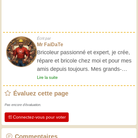
Écrit par
Mr FaiDaTe
Bricoleur passionné et expert, je crée,
répare et bricole chez moi et pour mes
amis depuis toujours. Mes grands-
parents m'ont initié très jeune, et
Lire la suite
depuis, j'ai acquis une riche expérience.
Évaluez cette page
L'expérience est essentielle ! Elle nous
maintient actifs et alertes, et nous fait
Pas encore d'évaluation.
apprécier le dévouement des artisans
Connectez-vous pour voter
professionnels. Apprenons ensemble ;
chaque jour est une occasion de
progresser. Amusez-vous bien !
Commentaires