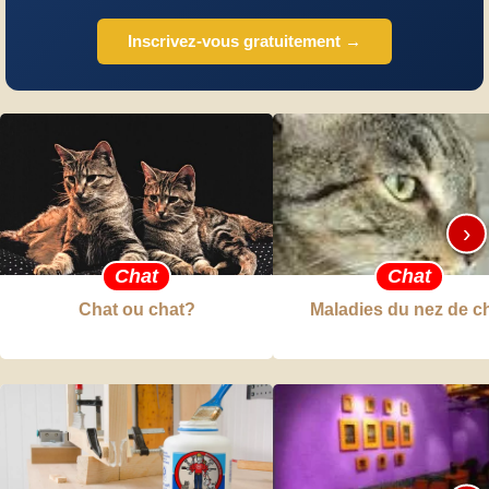
Inscrivez-vous gratuitement →
›
Chat
Chat
Chat ou chat?
Maladies du nez de c