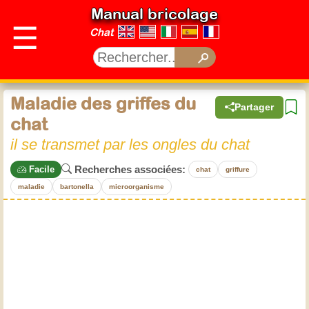
Manual bricolage
☰
Chat
Maladie des griffes du
Partager
chat
il se transmet par les ongles du chat
Recherches associées:
Facile
chat
griffure
maladie
bartonella
microorganisme