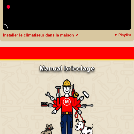
Installer le climatiseur dans la maison ↗
▼ Playlist
Manual bricolage