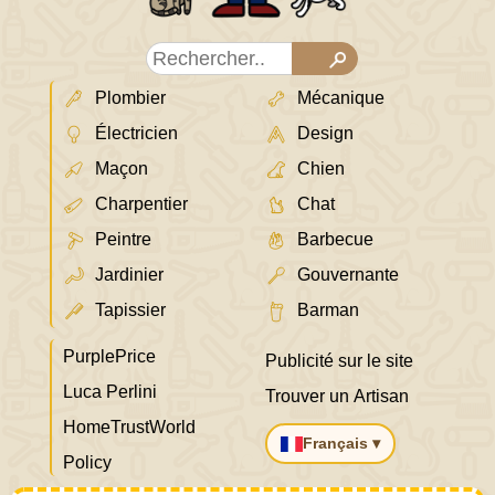
Plombier
Mécanique
Électricien
Design
Maçon
Chien
Charpentier
Chat
Peintre
Barbecue
Jardinier
Gouvernante
Tapissier
Barman
PurplePrice
Publicité sur le site
Luca Perlini
Trouver un Artisan
HomeTrustWorld
Français ▾
Policy