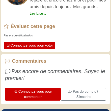
répare et bricole chez moi et pour mes
amis depuis toujours. Mes grands-
parents m'ont initié très jeune, et
Lire la suite
depuis, j'ai acquis une riche expérience.
Évaluez cette page
L'expérience est essentielle ! Elle nous
maintient actifs et alertes, et nous fait
Pas encore d'évaluation.
apprécier le dévouement des artisans
Connectez-vous pour voter
professionnels. Apprenons ensemble ;
chaque jour est une occasion de
progresser. Amusez-vous bien !
Commentaires
Pas encore de commentaires. Soyez le
premier!
Connectez-vous pour
Pas de compte?
commenter
S'inscrire