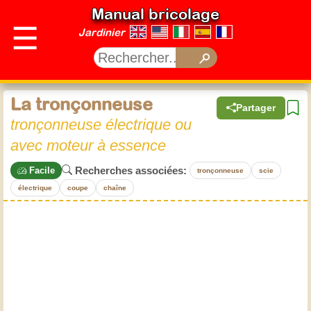
Manual bricolage
☰
Jardinier
La tronçonneuse
Partager
tronçonneuse électrique ou
avec moteur à essence
Recherches associées:
Facile
tronçonneuse
scie
électrique
coupe
chaîne