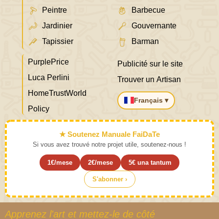
Peintre
Barbecue
Jardinier
Gouvernante
Tapissier
Barman
PurplePrice
Publicité sur le site
Luca Perlini
Trouver un Artisan
HomeTrustWorld
Français ▾
Policy
★ Soutenez Manuale FaiDaTe
Si vous avez trouvé notre projet utile, soutenez-nous !
1€/mese
2€/mese
5€ una tantum
S'abonner ›
Apprenez l'art et mettez-le de côté