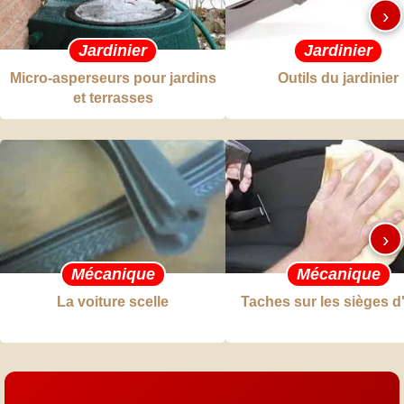
›
Jardinier
Jardinier
Micro-asperseurs pour jardins
Outils du jardinier
et terrasses
›
Mécanique
Mécanique
La voiture scelle
Taches sur les sièges d