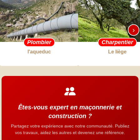
›
Plombier
Charpentier
l'aqueduc
Le liège
Êtes-vous expert en maçonnerie et
construction ?
Partagez votre expérience avec notre communauté. Publiez
vos travaux, aidez les autres et devenez une référence.