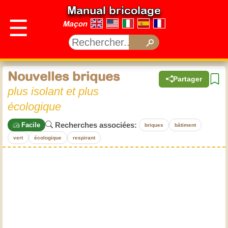
Manual bricolage
☰
Maçon
Nouvelles briques
Partager
plus isolant et plus
écologique
Recherches associées:
Facile
briques
bâtiment
vert
écologique
respirant