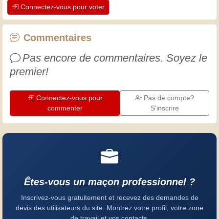
Connectez-vous pour voter
professionnels. Apprenons ensemble ;
chaque jour est une occasion de
progresser. Amusez-vous bien !
Commentaires
Pas encore de commentaires. Soyez le
premier!
Connectez-vous pour
Pas de compte?
commenter
S'inscrire
Êtes-vous un maçon professionnel ?
Inscrivez-vous gratuitement et recevez des demandes de
devis des utilisateurs du site. Montrez votre profil, votre zone
de travail et vos contacts.