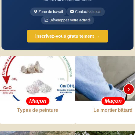
Zone de travail
Contacts directs
Développez votre activité
Inscrivez-vous gratuitement →
›
Maçon
Maçon
Types de peinture
Le mortier bâtard