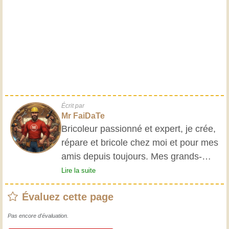
Écrit par
Mr FaiDaTe
Bricoleur passionné et expert, je crée,
répare et bricole chez moi et pour mes
amis depuis toujours. Mes grands-
parents m'ont initié très jeune, et
Lire la suite
depuis, j'ai acquis une riche expérience.
Évaluez cette page
L'expérience est essentielle ! Elle nous
maintient actifs et alertes, et nous fait
Pas encore d'évaluation.
apprécier le dévouement des artisans