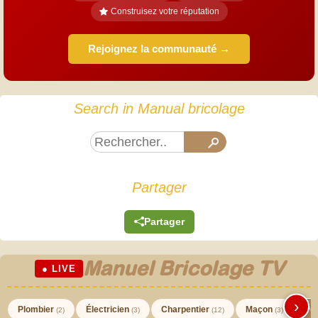
Construisez votre réputation
Rejoignez la communauté →
Search in Manual bricolage
Partager
Partager
Manuel Bricolage TV
● LIVE
›
Plombier
Électricien
Charpentier
Maçon
Pei
(2)
(3)
(12)
(3)