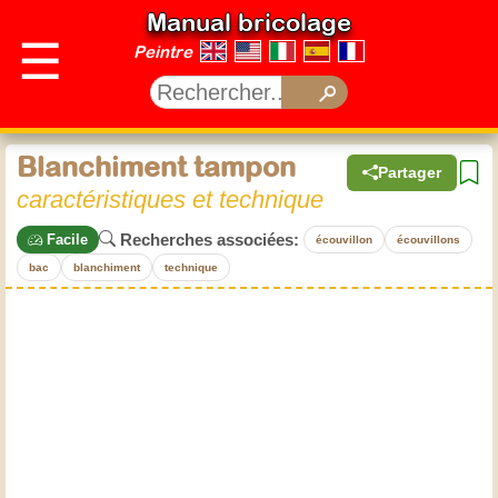
Manual bricolage
☰
Peintre
Blanchiment tampon
Partager
caractéristiques et technique
Recherches associées:
Facile
écouvillon
écouvillons
bac
blanchiment
technique