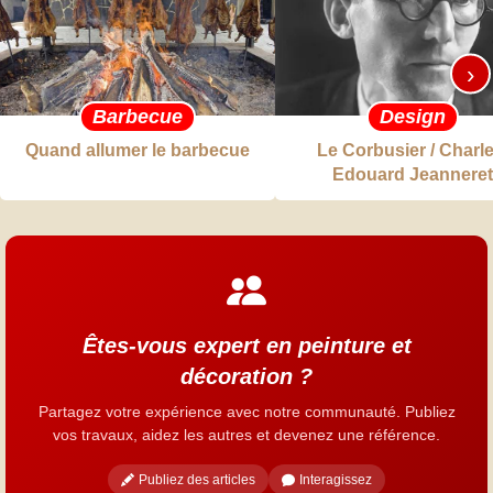
›
Barbecue
Design
Quand allumer le barbecue
Le Corbusier / Charle
Edouard Jeanneret
Êtes-vous expert en peinture et
décoration ?
Partagez votre expérience avec notre communauté. Publiez
vos travaux, aidez les autres et devenez une référence.
Publiez des articles
Interagissez