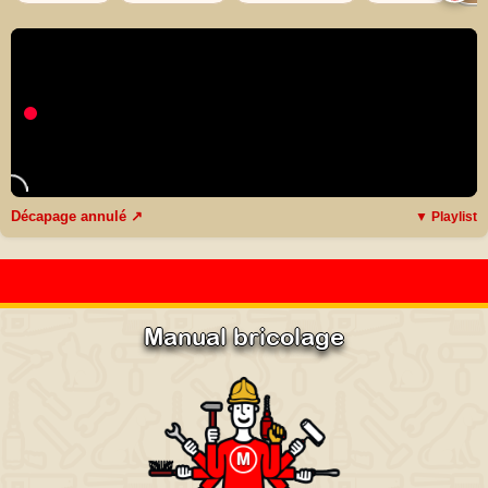
Décapage annulé ↗
▼ Playlist
Manual bricolage