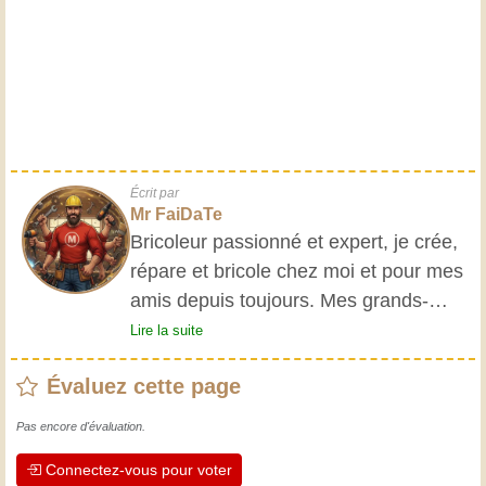
Écrit par
Mr FaiDaTe
Bricoleur passionné et expert, je crée,
répare et bricole chez moi et pour mes
amis depuis toujours. Mes grands-
parents m'ont initié très jeune, et
Lire la suite
depuis, j'ai acquis une riche expérience.
Évaluez cette page
L'expérience est essentielle ! Elle nous
maintient actifs et alertes, et nous fait
Pas encore d'évaluation.
apprécier le dévouement des artisans
Connectez-vous pour voter
professionnels. Apprenons ensemble ;