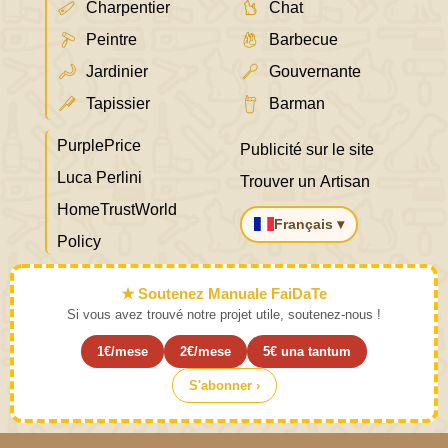
Charpentier
Chat
Peintre
Barbecue
Jardinier
Gouvernante
Tapissier
Barman
PurplePrice
Publicité sur le site
Luca Perlini
Trouver un Artisan
HomeTrustWorld
Français ▾
Policy
★ Soutenez Manuale FaiDaTe
Si vous avez trouvé notre projet utile, soutenez-nous !
1€/mese
2€/mese
5€ una tantum
S'abonner ›