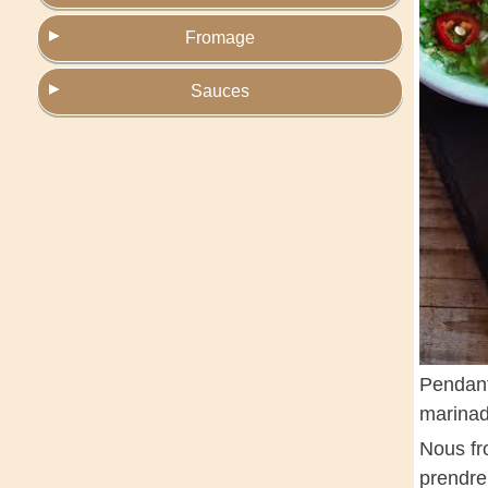
Fromage
Sauces
Pendant 
marinad
Nous fro
prendre 