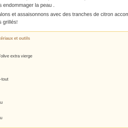
s endommager la peau .
lons et assaisonnons avec des tranches de citron acc
grillés!
ériaux et outils
'olive extra vierge
-tout
au
au