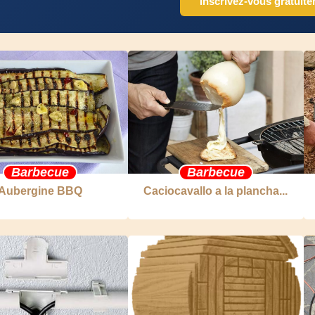
Inscrivez-vous gratuit
Barbecue
Barbecue
Aubergine BBQ
Caciocavallo a la plancha...