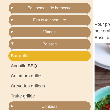
Équipement de barbecue
Feu et température
Pour pré
pectoral
Viande
Ensuite,
Poisson
Bar grillé
Anguille BBQ
Calamars grillés
Crevettes grillées
Truite grillée
Contours