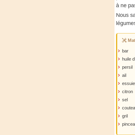
à ne pa
Nous sa
légumes 
Mat
bar
huile d
persil
ail
essuie
citron
sel
coute
gril
pince