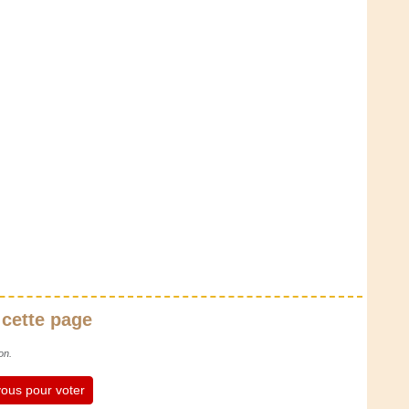
 cette page
on.
ous pour voter