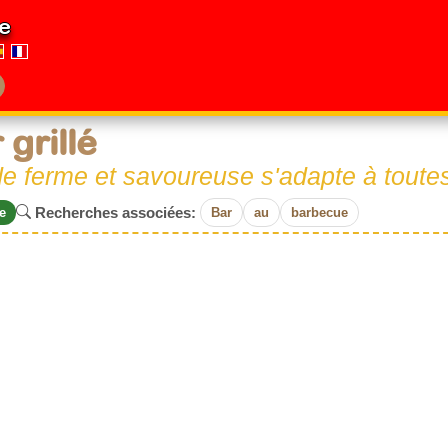
e
 grillé
e ferme et savoureuse s'adapte à toutes
Recherches associées:
e
Bar
au
barbecue