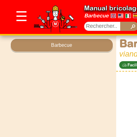
Manual bricolag
☰
Barbecue
Bar
Barbecue
viand
Facil