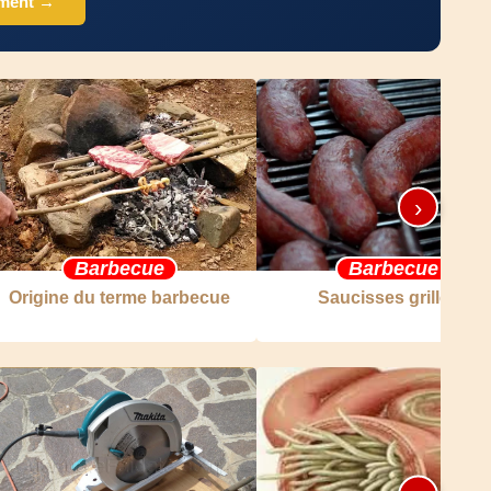
ement →
›
Barbecue
Barbecue
Origine du terme barbecue
Saucisses grillées