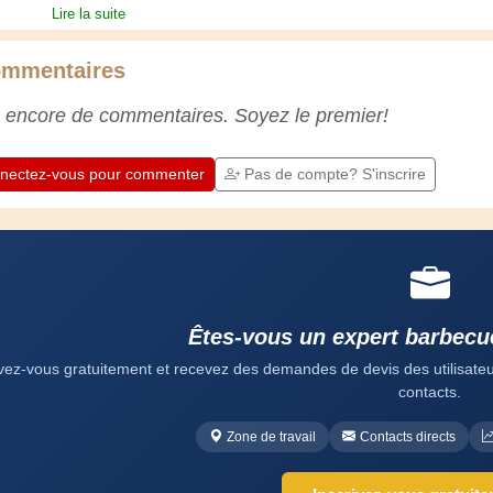
jeune, et depuis, j'ai acquis une riche
Lire la suite
expérience. L'expérience est essentielle ! Elle
nous maintient actifs et alertes, et nous fait
mmentaires
apprécier le dévouement des artisans
professionnels. Apprenons ensemble ;
 encore de commentaires. Soyez le premier!
chaque jour est une occasion de progresser.
Amusez-vous bien !
nectez-vous pour commenter
Pas de compte? S'inscrire
Êtes-vous un expert barbecu
ivez-vous gratuitement et recevez des demandes de devis des utilisateurs
contacts.
Zone de travail
Contacts directs