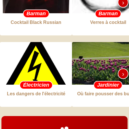
›
Barman
Barman
Cocktail Black Russian
Verres à cocktail
›
Électricien
Jardinier
Les dangers de l'électricité
Où faire pousser des b