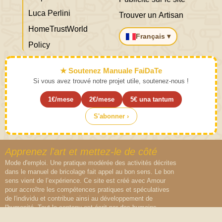
Luca Perlini
Trouver un Artisan
HomeTrustWorld
Français ▾
Policy
★ Soutenez Manuale FaiDaTe
Si vous avez trouvé notre projet utile, soutenez-nous !
1€/mese
2€/mese
5€ una tantum
S'abonner ›
Apprenez l'art et mettez-le de côté
Mode d'emploi. Une pratique modérée des activités décrites
dans le manuel de bricolage fait appel au bon sens. Le bon
sens vient de l’expérience. Ce site est créé avec Amour
pour accroître les compétences pratiques et spéculatives
de l'individu et contribue ainsi au développement de
l'humanité. Tout le contenu est écrit par des humains,
aucune IA n'a été lésée lors de la création de ce contenu.