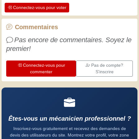
apprécier le dévouement des artisans
Connectez-vous pour voter
professionnels. Apprenons ensemble ;
chaque jour est une occasion de
progresser. Amusez-vous bien !
Commentaires
Pas encore de commentaires. Soyez le
premier!
Connectez-vous pour
Pas de compte?
commenter
S'inscrire
Êtes-vous un mécanicien professionnel ?
Inscrivez-vous gratuitement et recevez des demandes de
devis des utilisateurs du site. Montrez votre profil, votre zone