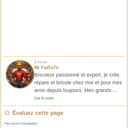
Écrit par
Mr FaiDaTe
Bricoleur passionné et expert, je crée,
répare et bricole chez moi et pour mes
amis depuis toujours. Mes grands-
parents m'ont initié très jeune, et
Lire la suite
depuis, j'ai acquis une riche expérience.
Évaluez cette page
L'expérience est essentielle ! Elle nous
maintient actifs et alertes, et nous fait
Pas encore d'évaluation.