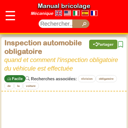
Manual bricolage
☰
Mécanique
Inspection automobile
Partager
obligatoire
quand et comment l'inspection obligatoire
du véhicule est effectuée
Recherches associées:
Facile
révision
obligatoire
de
la
voiture