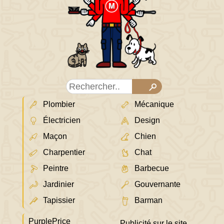
Plombier
Mécanique
Électricien
Design
Maçon
Chien
Charpentier
Chat
Peintre
Barbecue
Jardinier
Gouvernante
Tapissier
Barman
PurplePrice
Publicité sur le site