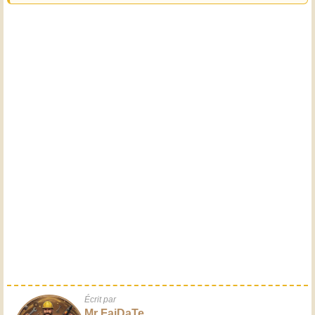
Écrit par
Mr FaiDaTe