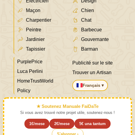
Électricien
Design
Maçon
Chien
Charpentier
Chat
Peintre
Barbecue
Jardinier
Gouvernante
Tapissier
Barman
PurplePrice
Publicité sur le site
Luca Perlini
Trouver un Artisan
HomeTrustWorld
Français ▾
Policy
★ Soutenez Manuale FaiDaTe
Si vous avez trouvé notre projet utile, soutenez-nous !
1€/mese
2€/mese
5€ una tantum
S'abonner ›