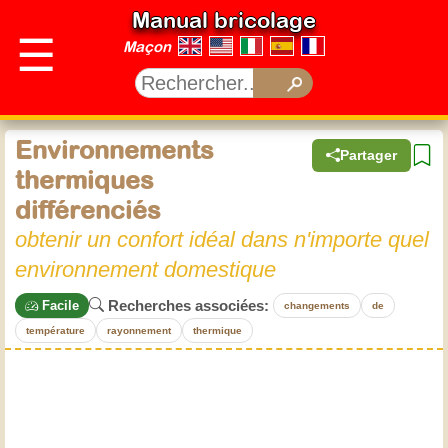
Manual bricolage
☰
Maçon
Environnements
Partager
thermiques
différenciés
obtenir un confort idéal dans n'importe quel
environnement domestique
Recherches associées:
Facile
changements
de
température
rayonnement
thermique