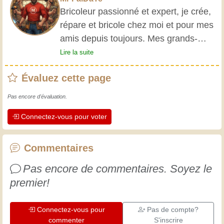
Bricoleur passionné et expert, je crée,
répare et bricole chez moi et pour mes
amis depuis toujours. Mes grands-
parents m'ont initié très jeune, et
Lire la suite
depuis, j'ai acquis une riche expérience.
Évaluez cette page
L'expérience est essentielle ! Elle nous
maintient actifs et alertes, et nous fait
Pas encore d'évaluation.
apprécier le dévouement des artisans
Connectez-vous pour voter
professionnels. Apprenons ensemble ;
chaque jour est une occasion de
progresser. Amusez-vous bien !
Commentaires
Pas encore de commentaires. Soyez le
premier!
Connectez-vous pour
Pas de compte?
commenter
S'inscrire