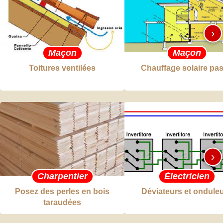
›
Maçon
Maçon
Toitures ventilées
Chauffage solaire pas
›
Charpentier
Électricien
Posez des perles en bois
Déviateurs et ondule
taraudées