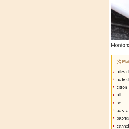
Montons
Mat
ailes d
huile d
citron
ail
sel
poivre
paprik
cannel