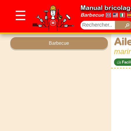
Manual bricolag
☰
Barbecue
Ail
Barbecue
marin
Facil