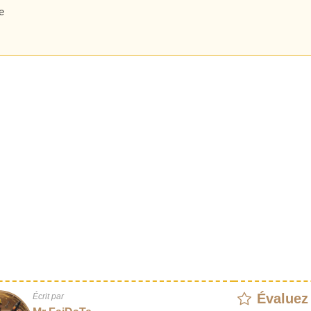
e
Évaluez
Écrit par