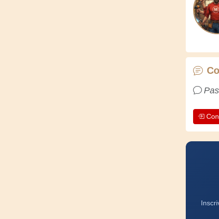
Co
Pas
Con
Inscr