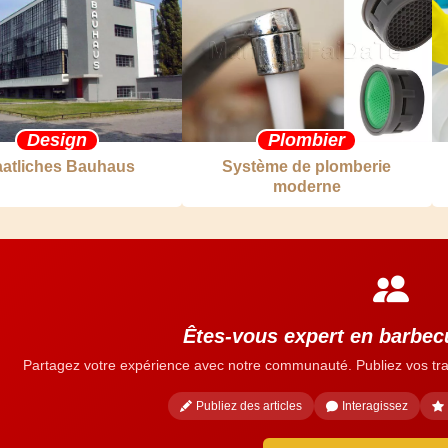
Design
Plombier
aatliches Bauhaus
Système de plomberie
moderne
Êtes-vous expert en barbecu
Partagez votre expérience avec notre communauté. Publiez vos tra
Publiez des articles
Interagissez