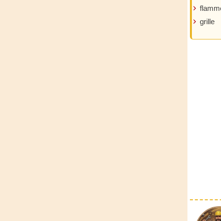
flamm
grille