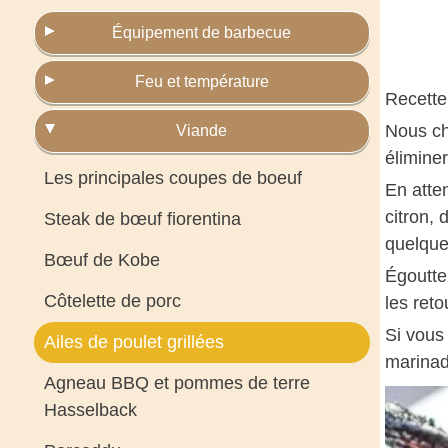
Équipement de barbecue
Feu et température
Recette
Nous ch
Viande
élimine
Les principales coupes de boeuf
En atten
citron, 
Steak de bœuf fiorentina
quelque
Bœuf de Kobe
Égouttez
Côtelette de porc
les reto
Si vous
Ailes de poulet grillées
marinad
Agneau BBQ et pommes de terre
Hasselback