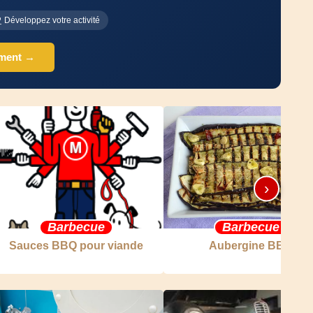
Développez votre activité
ement →
›
Barbecue
Barbecue
Sauces BBQ pour viande
Aubergine BBQ