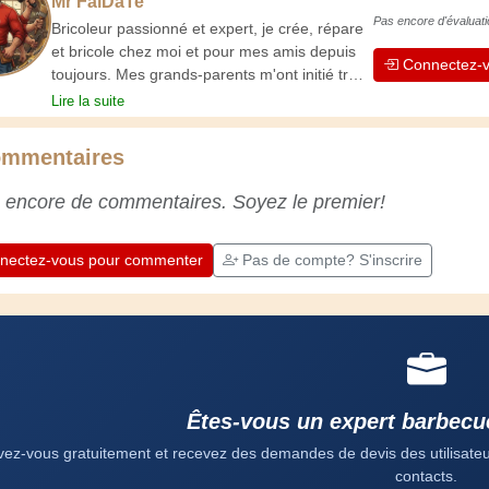
Mr FaiDaTe
Pas encore d'évaluati
Bricoleur passionné et expert, je crée, répare
et bricole chez moi et pour mes amis depuis
Connectez-v
toujours. Mes grands-parents m'ont initié très
jeune, et depuis, j'ai acquis une riche
Lire la suite
expérience. L'expérience est essentielle ! Elle
nous maintient actifs et alertes, et nous fait
mmentaires
apprécier le dévouement des artisans
professionnels. Apprenons ensemble ;
 encore de commentaires. Soyez le premier!
chaque jour est une occasion de progresser.
Amusez-vous bien !
nectez-vous pour commenter
Pas de compte? S'inscrire
Êtes-vous un expert barbecu
ivez-vous gratuitement et recevez des demandes de devis des utilisateurs
contacts.