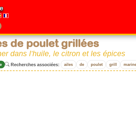
e
es de poulet grillées
er dans l'huile, le citron et les épices
Recherches associées:
e
ailes
de
poulet
grill
marine