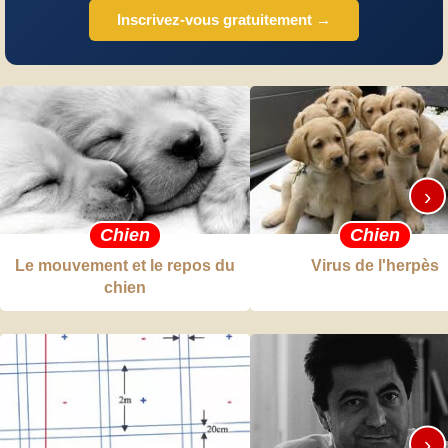
Inscrivez-vous gratuitement →
›
Chien
Chien
Le mouvement et le repos du
Virus de l'herpès
chien
›