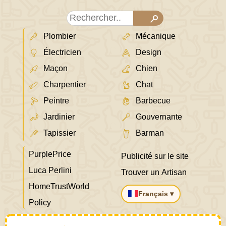
Plombier
Mécanique
Électricien
Design
Maçon
Chien
Charpentier
Chat
Peintre
Barbecue
Jardinier
Gouvernante
Tapissier
Barman
PurplePrice
Publicité sur le site
Luca Perlini
Trouver un Artisan
HomeTrustWorld
Français ▾
Policy