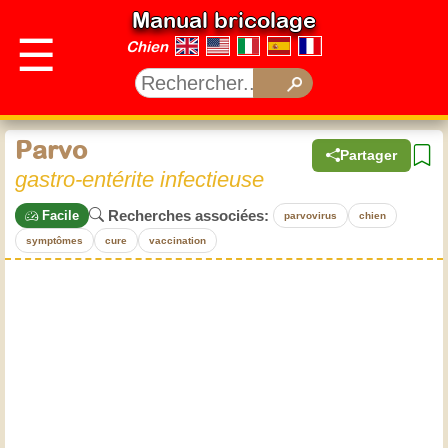
Manual bricolage
☰
Chien
Parvo
Partager
gastro-entérite infectieuse
Recherches associées:
Facile
parvovirus
chien
symptômes
cure
vaccination