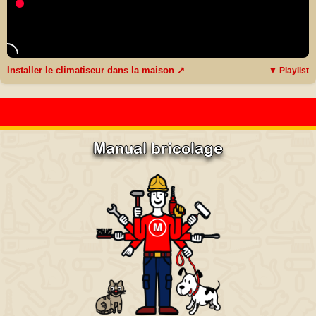
Installer le climatiseur dans la maison ↗
▼ Playlist
Manual bricolage