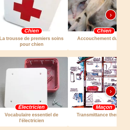
›
Chien
Chien
La trousse de premiers soins
Accouchement du chie
pour chien
›
Électricien
Maçon
Vocabulaire essentiel de
Transmittance thermiqu
l'électricien