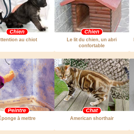
Chien
Chien
ttention au chiot
Le lit du chien, un abri
confortable
Peintre
Chat
Éponge à mettre
American shorthair