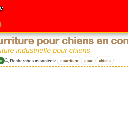
e
rriture pour chiens en co
iture industrielle pour chiens
Recherches associées:
e
nourriture
pour
chiens