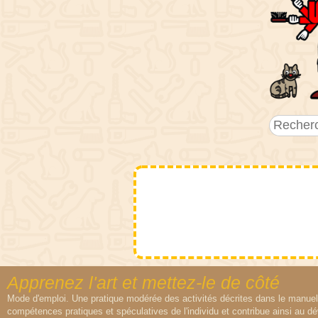
Apprenez l'art et mettez-le de côté
Mode d'emploi. Une pratique modérée des activités décrites dans le manuel 
compétences pratiques et spéculatives de l'individu et contribue ainsi au d