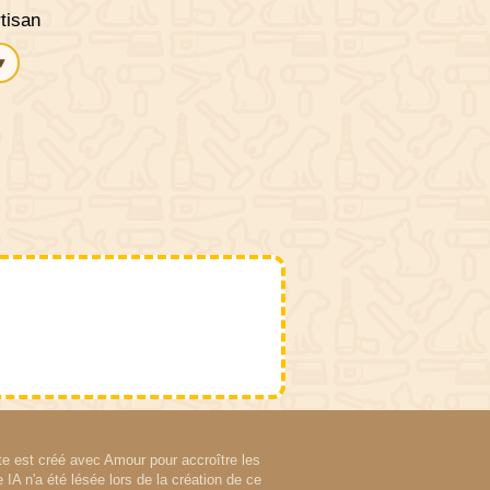
tisan
▾
te est créé avec Amour pour accroître les
IA n'a été lésée lors de la création de ce