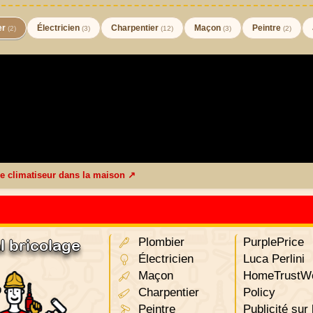
er
Électricien
Charpentier
Maçon
Peintre
(2)
(3)
(12)
(3)
(2)
 le climatiseur dans la maison ↗
Plombier
PurplePrice
l bricolage
Électricien
Luca Perlini
Maçon
HomeTrustWo
Charpentier
Policy
Peintre
Publicité sur 