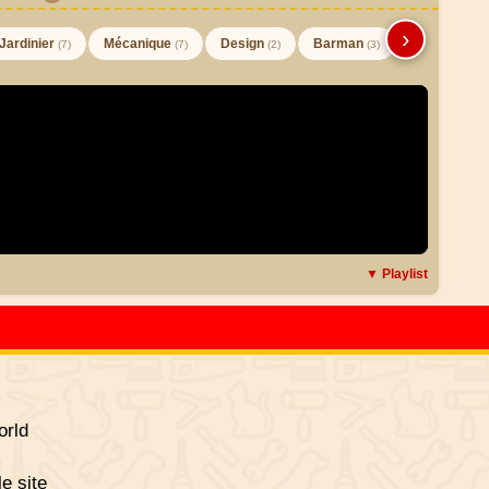
›
Jardinier
Mécanique
Design
Barman
(7)
(7)
(2)
(3)
▼ Playlist
rld
le site