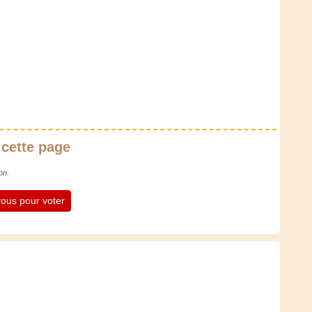
 cette page
on.
ous pour voter