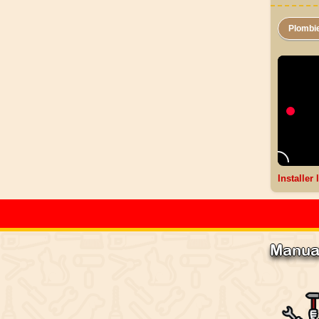
Plombi
Installer
Manua