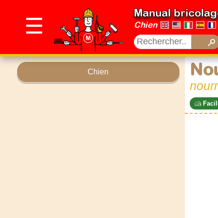
Manual bricolag
☰
Chien
Nou
Chien
nourr
Facil