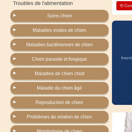
Troubles de l'alimentation
Con
Soins chien
Maladies virales de chien
Maladies bactériennes de chien
Inscr
Chien parasite et fongique
Maladies de chien chiot
Maladie du chien âgé
Reproduction de chien
Problèmes de relation de chien
Morphologie de chien