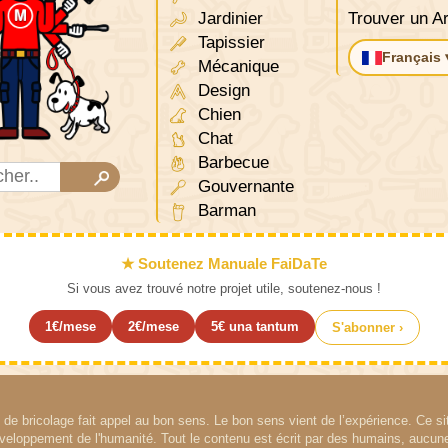
Jardinier
Trouver un Ar
Tapissier
Français 
Mécanique
Design
Chien
Chat
Barbecue
Gouvernante
Barman
★ Soutenez Manuale FaiDaTe
Si vous avez trouvé notre projet utile, soutenez-nous !
1€/mese
2€/mese
5€ una tantum
S'abonner ›
de bricolage fait appel au bon sens. Le bon sens vient de l’expérience. Ce si
éveloppement de l'humanité. Tout le contenu est écrit par des humains, aucune 