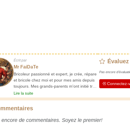
Évaluez
Écrit par
Mr FaiDaTe
Pas encore d'évaluati
Bricoleur passionné et expert, je crée, répare
et bricole chez moi et pour mes amis depuis
Connectez-v
toujours. Mes grands-parents m'ont initié très
jeune, et depuis, j'ai acquis une riche
Lire la suite
expérience. L'expérience est essentielle ! Elle
nous maintient actifs et alertes, et nous fait
mmentaires
apprécier le dévouement des artisans
professionnels. Apprenons ensemble ;
 encore de commentaires. Soyez le premier!
chaque jour est une occasion de progresser.
Amusez-vous bien !