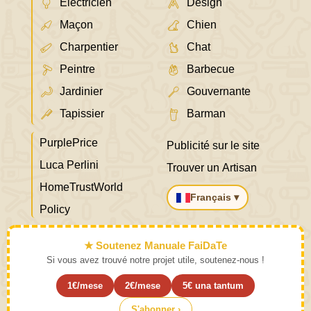
Électricien
Design
Maçon
Chien
Charpentier
Chat
Peintre
Barbecue
Jardinier
Gouvernante
Tapissier
Barman
PurplePrice
Publicité sur le site
Luca Perlini
Trouver un Artisan
HomeTrustWorld
Français ▾
Policy
★ Soutenez Manuale FaiDaTe
Si vous avez trouvé notre projet utile, soutenez-nous !
1€/mese
2€/mese
5€ una tantum
S'abonner ›