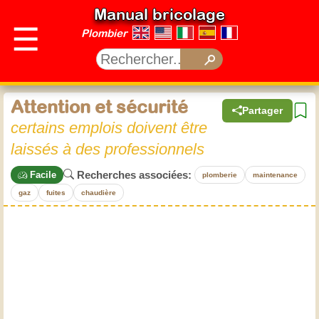
Manual bricolage
☰
Plombier
Attention et sécurité
Partager
certains emplois doivent être
laissés à des professionnels
Recherches associées:
Facile
plomberie
maintenance
gaz
fuites
chaudière