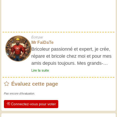
Écrit par
Mr FaiDaTe
Bricoleur passionné et expert, je crée,
répare et bricole chez moi et pour mes
amis depuis toujours. Mes grands-
parents m'ont initié très jeune, et
Lire la suite
depuis, j'ai acquis une riche expérience.
Évaluez cette page
L'expérience est essentielle ! Elle nous
maintient actifs et alertes, et nous fait
Pas encore d'évaluation.
apprécier le dévouement des artisans
Connectez-vous pour voter
professionnels. Apprenons ensemble ;
chaque jour est une occasion de