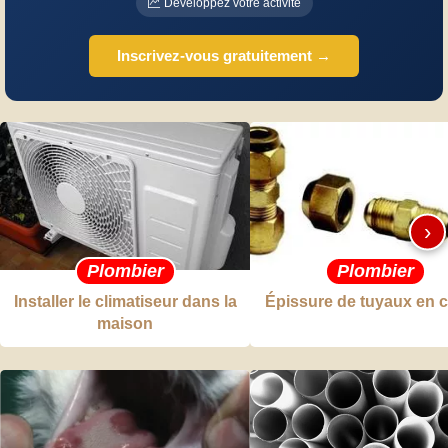
Développez votre activité
Inscrivez-vous gratuitement →
›
Plombier
Plombier
Installer le climatiseur dans la
Épissure de tuyaux en c
maison