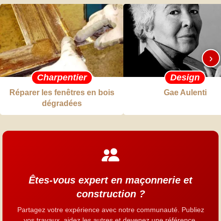
›
Charpentier
Design
Réparer les fenêtres en bois
Gae Aulenti
dégradées
Êtes-vous expert en maçonnerie et
construction ?
Partagez votre expérience avec notre communauté. Publiez
vos travaux, aidez les autres et devenez une référence.