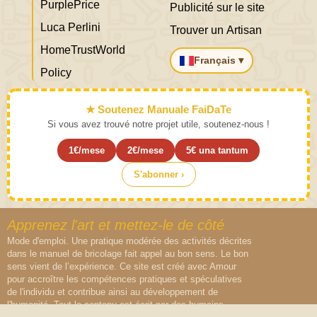
PurplePrice
Publicité sur le site
Luca Perlini
Trouver un Artisan
HomeTrustWorld
Français ▾
Policy
★ Soutenez Manuale FaiDaTe
Si vous avez trouvé notre projet utile, soutenez-nous !
1€/mese
2€/mese
5€ una tantum
S'abonner ›
Apprenez l'art et mettez-le de côté
Mode d'emploi. Une pratique modérée des activités décrites
dans le manuel de bricolage fait appel au bon sens. Le bon
sens vient de l’expérience. Ce site est créé avec Amour
pour accroître les compétences pratiques et spéculatives
de l'individu et contribue ainsi au développement de
l'humanité. Tout le contenu est écrit par des humains,