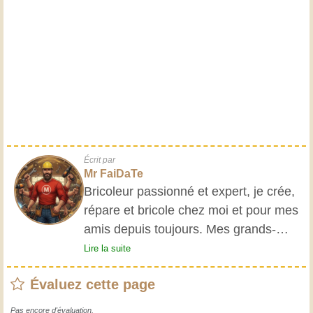
Écrit par
Mr FaiDaTe
Bricoleur passionné et expert, je crée,
répare et bricole chez moi et pour mes
amis depuis toujours. Mes grands-
parents m'ont initié très jeune, et
Lire la suite
depuis, j'ai acquis une riche expérience.
Évaluez cette page
L'expérience est essentielle ! Elle nous
maintient actifs et alertes, et nous fait
Pas encore d'évaluation.