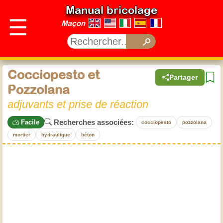
Manual bricolage
☰
Maçon
Cocciopesto et
Partager
Pozzolana
adjuvants et prise de réaction
Recherches associées:
Facile
cocciopesto
pozzolana
mortier
hydraulique
béton