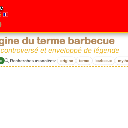
e
gine du terme barbecue
t controversé et enveloppé de légende
Recherches associées:
e
origine
terme
barbecue
myth