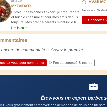
Évaluez
Écrit par
Mr FaiDaTe
Pas encore d'évaluati
Bricoleur passionné et expert, je crée, répare
et bricole chez moi et pour mes amis depuis
Connectez-v
toujours. Mes grands-parents m'ont initié très
jeune, et depuis, j'ai acquis une riche
Lire la suite
expérience. L'expérience est essentielle ! Elle
nous maintient actifs et alertes, et nous fait
mmentaires
apprécier le dévouement des artisans
professionnels. Apprenons ensemble ;
 encore de commentaires. Soyez le premier!
chaque jour est une occasion de progresser.
Amusez-vous bien !
nectez-vous pour commenter
Pas de compte? S'inscrire
Êtes-vous un expert barbecu
ivez-vous gratuitement et recevez des demandes de devis des utilisateurs