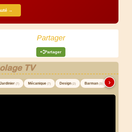
auté →
Partager
Partager
olage TV
›
Jardinier
Mécanique
Design
Barman
(7)
(7)
(2)
(3)