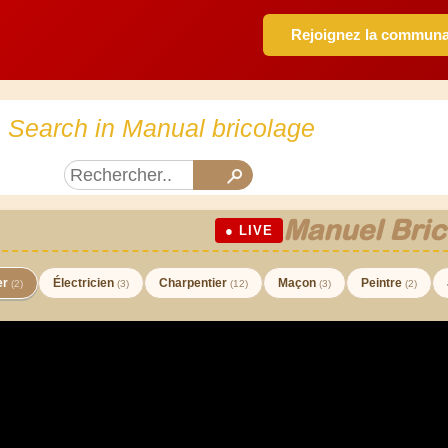
Rejoignez la commun
Search in Manual bricolage
Manuel Bric
● LIVE
er
Électricien
Charpentier
Maçon
Peintre
(2)
(3)
(12)
(3)
(2)