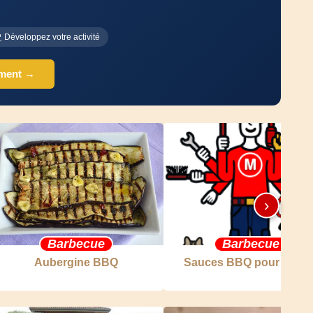
Développez votre activité
ement →
›
Barbecue
Barbecue
Aubergine BBQ
Sauces BBQ pour viand