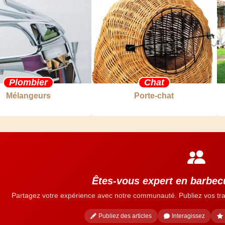
Plombier
Chat
Mélangeurs
Porte-chat
Êtes-vous expert en barbecu
Partagez votre expérience avec notre communauté. Publiez vos tra
Publiez des articles
Interagissez