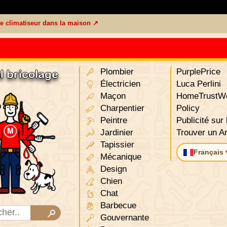
 le climatiseur dans la maison ↗
Plombier
PurplePrice
l bricolage
Électricien
Luca Perlini
Maçon
HomeTrustWo
Charpentier
Policy
Peintre
Publicité sur 
Jardinier
Trouver un Ar
Tapissier
Français 
Mécanique
Design
Chien
Chat
Barbecue
Gouvernante