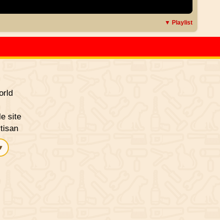
▼ Playlist
rld
le site
tisan
▾