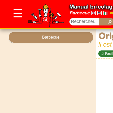
Manual bricolag
☰
Barbecue
Ori
Barbecue
il es
Facil