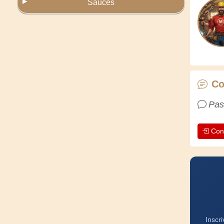
Sauces
Co
Pas
Con
Inscr