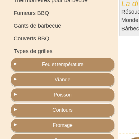
Thermomètres pour barbecue
La di
Résoudr
Fumeurs BBQ
Monde (
Gants de barbecue
Bàrbec
Couverts BBQ
Types de grilles
Feu et température
Viande
Poisson
Contours
Fromage