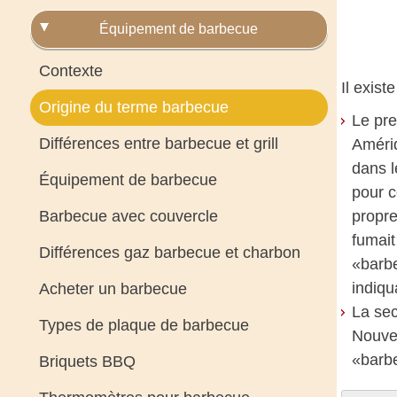
Équipement de barbecue
Contexte
Il exist
Origine du terme barbecue
Le pre
Différences entre barbecue et grill
Amériq
dans l
Équipement de barbecue
pour c
Barbecue avec couvercle
propre
fumait
Différences gaz barbecue et charbon
«barbe
indiqu
Acheter un barbecue
La sec
Types de plaque de barbecue
Nouvea
«barb
Briquets BBQ