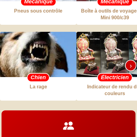
Mécanique
Mécanique
Pneus sous contrôle
Boîte à outils de voyage
Mini 900/c39
›
Chien
Électricien
La rage
Indicateur de rendu 
couleurs