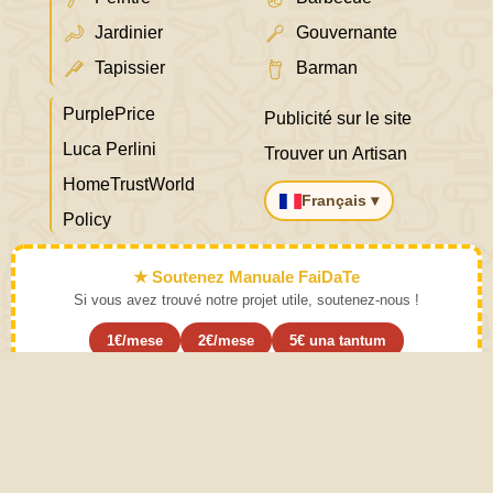
Jardinier
Gouvernante
Tapissier
Barman
PurplePrice
Publicité sur le site
Luca Perlini
Trouver un Artisan
HomeTrustWorld
Français ▾
Policy
★ Soutenez Manuale FaiDaTe
Si vous avez trouvé notre projet utile, soutenez-nous !
1€/mese
2€/mese
5€ una tantum
S'abonner ›
Apprenez l'art et mettez-le de côté
Mode d'emploi. Une pratique modérée des activités décrites