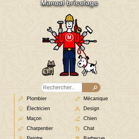
Manual bricolage
Plombier
Mécanique
Électricien
Design
Maçon
Chien
Charpentier
Chat
Peintre
Barbecue