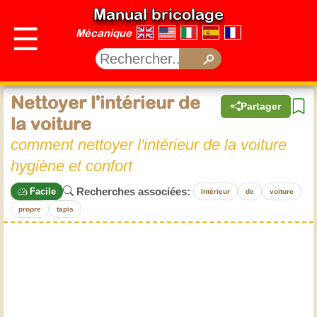
Manual bricolage
☰
Mécanique
Nettoyer l'intérieur de
Partager
la voiture
comment nettoyer l'intérieur de la voiture
hygiène et confort
Recherches associées:
Facile
Intérieur
de
voiture
propre
tapis