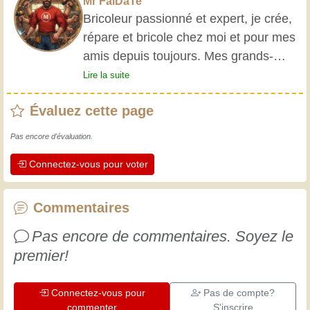
Mr FaiDaTe
Bricoleur passionné et expert, je crée,
répare et bricole chez moi et pour mes
amis depuis toujours. Mes grands-
parents m'ont initié très jeune, et
Lire la suite
depuis, j'ai acquis une riche expérience.
Évaluez cette page
L'expérience est essentielle ! Elle nous
maintient actifs et alertes, et nous fait
Pas encore d'évaluation.
apprécier le dévouement des artisans
Connectez-vous pour voter
professionnels. Apprenons ensemble ;
chaque jour est une occasion de
progresser. Amusez-vous bien !
Commentaires
Pas encore de commentaires. Soyez le
premier!
Connectez-vous pour
Pas de compte?
commenter
S'inscrire