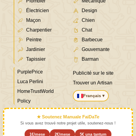
Plombier
Mécanique
Électricien
Design
Maçon
Chien
Charpentier
Chat
Peintre
Barbecue
Jardinier
Gouvernante
Tapissier
Barman
PurplePrice
Publicité sur le site
Luca Perlini
Trouver un Artisan
HomeTrustWorld
Français ▾
Policy
★ Soutenez Manuale FaiDaTe
Si vous avez trouvé notre projet utile, soutenez-nous !
1€/mese
2€/mese
5€ una tantum