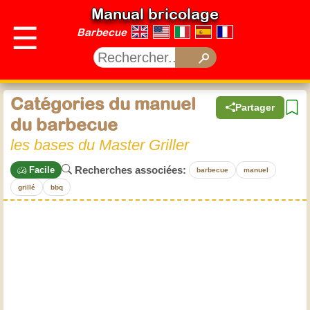
Manual bricolage
☰
Barbecue
Catégories du manuel
Partager
du barbecue
les bases du Master Griller
Recherches associées:
Facile
barbecue
manuel
grillé
bbq