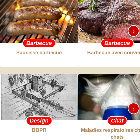
›
Barbecue
Barbecue
Saucisse barbecue
Barbecue avec couver
›
Design
Chat
BBPR
Maladies respiratoires ch
chats