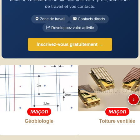
de travail et vos contacts.
Zone de travail
Contacts directs
Développez votre activité
Inscrivez-vous gratuitement →
›
Maçon
Maçon
Géobiologie
Toiture ventilée