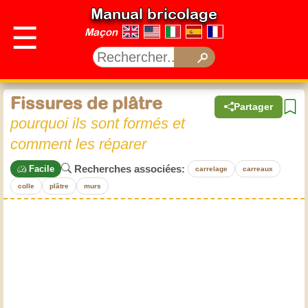
Manual bricolage
☰
Maçon
Fissures de plâtre
Partager
pourquoi ils sont formés et
comment les réparer
Recherches associées:
Facile
carrelage
carreaux
colle
plâtre
murs