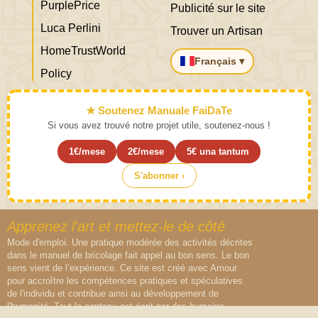
PurplePrice
Publicité sur le site
Luca Perlini
Trouver un Artisan
HomeTrustWorld
Français ▾
Policy
★ Soutenez Manuale FaiDaTe
Si vous avez trouvé notre projet utile, soutenez-nous !
1€/mese
2€/mese
5€ una tantum
S'abonner ›
Apprenez l'art et mettez-le de côté
Mode d'emploi. Une pratique modérée des activités décrites
dans le manuel de bricolage fait appel au bon sens. Le bon
sens vient de l’expérience. Ce site est créé avec Amour
pour accroître les compétences pratiques et spéculatives
de l'individu et contribue ainsi au développement de
l'humanité. Tout le contenu est écrit par des humains,