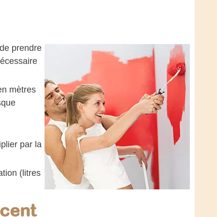
l de prendre
nécessaire
 en mètres
sque
plier par la
ion (litres
acent