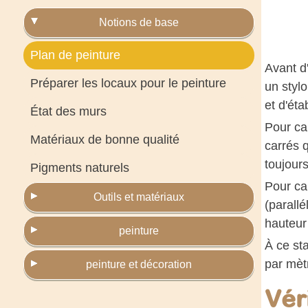
Notions de base
Plan de peinture
Avant d'
Préparer les locaux pour le peinture
un stylo
et d'éta
État des murs
Pour cal
Matériaux de bonne qualité
carrés 
toujour
Pigments naturels
Pour cal
Outils et matériaux
(parallé
hauteur 
peinture
À ce sta
par mètr
peinture et décoration
Véri