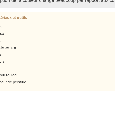
ption de la couleur change beaucoup par rapport aux cou
ériaux et outils
re
aux
u
de peintre
s
vis
pour rouleau
eur de peinture