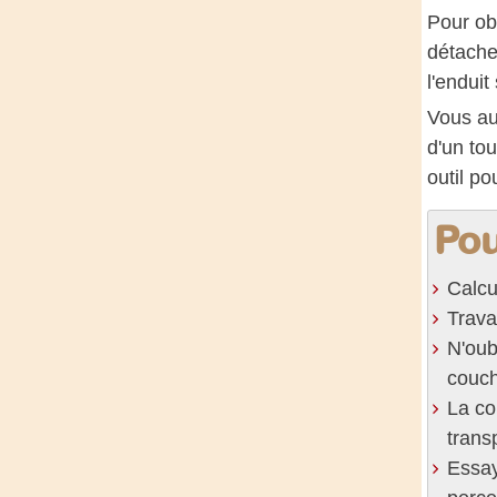
Pour obt
détache
l'enduit
Vous au
d'un tou
outil po
Pou
Calcu
Trava
N'oub
couch
La co
transp
Essay