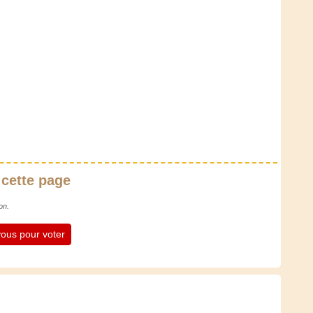
 cette page
on.
ous pour voter