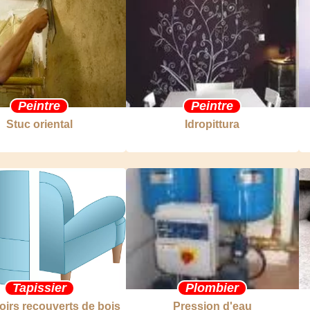
Peintre
Peintre
Stuc oriental
Idropittura
Tapissier
Plombier
irs recouverts de bois
Pression d'eau