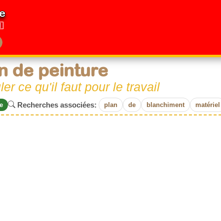
e
n de peinture
ler ce qu'il faut pour le travail
Recherches associées:
e
plan
de
blanchiment
matériel