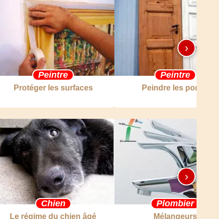
›
Peintre
Peintre
Protéger les surfaces
Peindre les portes
›
Chien
Plombier
Le régime du chien âgé
Mélangeurs