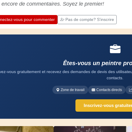
professionnels. Apprenons ensemble ;
 encore de commentaires. Soyez le premier!
chaque jour est une occasion de progresser.
Amusez-vous bien !
nectez-vous pour commenter
Pas de compte? S'inscrire
Êtes-vous un peintre pr
ivez-vous gratuitement et recevez des demandes de devis des utilisateurs
contacts.
Zone de travail
Contacts directs
Inscrivez-vous gratuit