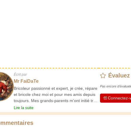
Évaluez
Écrit par
Mr FaiDaTe
Pas encore d'évaluati
Bricoleur passionné et expert, je crée, répare
et bricole chez moi et pour mes amis depuis
Connectez-v
toujours. Mes grands-parents m'ont initié très
jeune, et depuis, j'ai acquis une riche
Lire la suite
expérience. L'expérience est essentielle ! Elle
nous maintient actifs et alertes, et nous fait
mmentaires
apprécier le dévouement des artisans