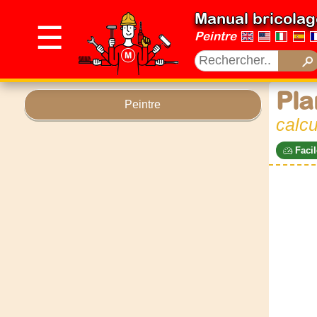
Manual bricolag
☰
Peintre
Pla
Peintre
calcu
Facil