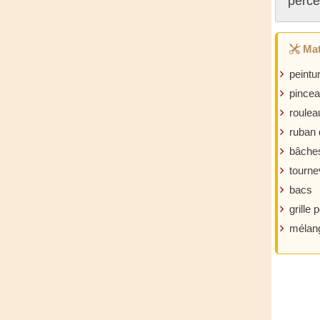
perce
Mat
peintu
pince
roulea
ruban 
bâche
tourne
bacs
grille 
mélang