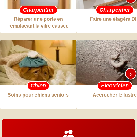
Charpentier
Charpentier
Réparer une porte en
Faire une étagère D
remplaçant la vitre cassée
›
Chien
Électricien
Soins pour chiens seniors
Accrocher le lustre