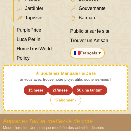
Jardinier
Gouvernante
Tapissier
Barman
PurplePrice
Publicité sur le site
Luca Perlini
Trouver un Artisan
HomeTrustWorld
Français ▾
Policy
★ Soutenez Manuale FaiDaTe
Si vous avez trouvé notre projet utile, soutenez-nous !
1€/mese
2€/mese
5€ una tantum
S'abonner ›
Apprenez l'art et mettez-le de côté
Mode d'emploi. Une pratique modérée des activités décrites