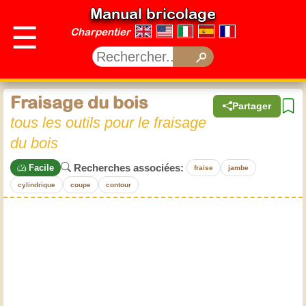
Manual bricolage
☰
Charpentier
Fraisage du bois
Partager
tous les outils pour le fraisage
du bois
Recherches associées:
Facile
fraise
jambe
cylindrique
coupe
contour