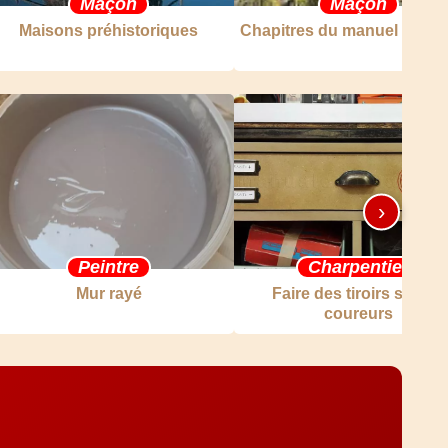
Maçon
Maçon
Maisons préhistoriques
Chapitres du manuel du m
›
Peintre
Charpentier
Mur rayé
Faire des tiroirs sur les
coureurs