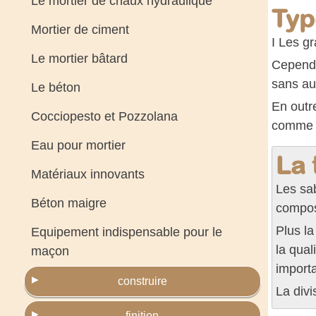
Le mortier de chaux hydraulique
Typ
Mortier de ciment
I Les gr
Le mortier bâtard
Cependan
sans aut
Le béton
En outr
Cocciopesto et Pozzolana
comme i
Eau pour mortier
La 
Matériaux innovants
Les sab
Béton maigre
compose
Plus la
Equipement indispensable pour le
la qual
maçon
import
construire
La divi
finition