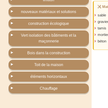
Mat
nouveaux matériaux et solutions
sable
gravie
construction écologique
tamis
mortie
Vert isolation des bâtiments et la
maçonnerie
béton
Bois dans la construction
Toit de la maison
éléments horizontaux
Chauffage