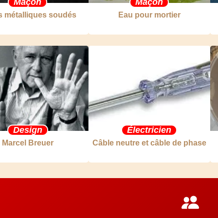
Maçon
Maçon
ls métalliques soudés
Eau pour mortier
Design
Électricien
Marcel Breuer
Câble neutre et câble de phase