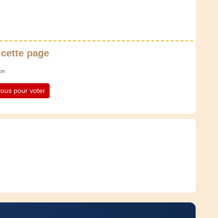
 cette page
on.
ous pour voter