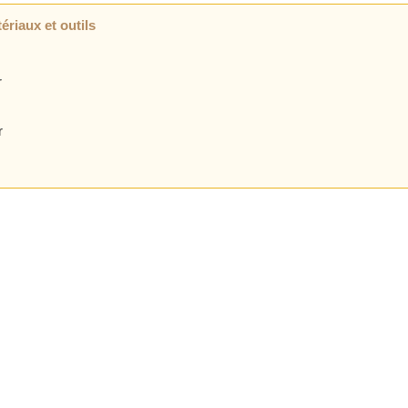
ériaux et outils
r
r