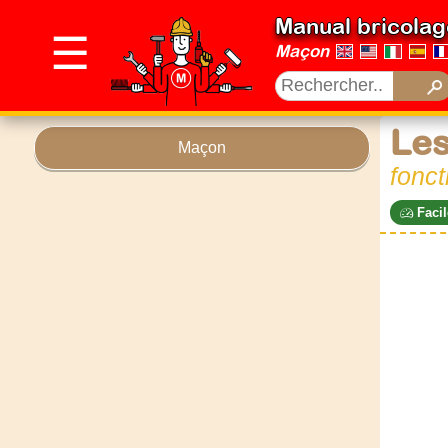
Manual bricolag
☰
Maçon
Les
Maçon
fonct
Facil