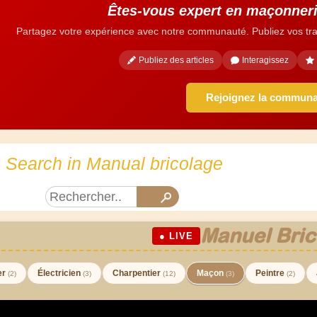
Êtes-vous expert en maçonneri
Partagez votre expérience avec notre communauté. Publiez vos tra
Publiez des articles
Interagissez
Rejoignez la commun
Search in Manual bricolage
Manuel Bric
● LIVE
er
Électricien
Charpentier
Maçon
Peintre
(2)
(3)
(12)
(3)
(2)