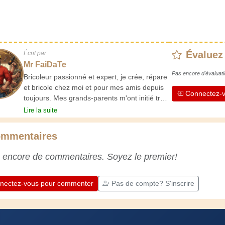
Évaluez
Écrit par
Mr FaiDaTe
Pas encore d'évaluati
Bricoleur passionné et expert, je crée, répare
et bricole chez moi et pour mes amis depuis
Connectez-v
toujours. Mes grands-parents m'ont initié très
jeune, et depuis, j'ai acquis une riche
Lire la suite
expérience. L'expérience est essentielle ! Elle
nous maintient actifs et alertes, et nous fait
mmentaires
apprécier le dévouement des artisans
professionnels. Apprenons ensemble ;
 encore de commentaires. Soyez le premier!
chaque jour est une occasion de progresser.
Amusez-vous bien !
nectez-vous pour commenter
Pas de compte? S'inscrire