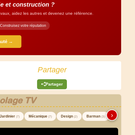
e et construction ?
vaux, aidez les autres et devenez une référence.
Construisez votre réputation
auté →
Partager
Partager
olage TV
›
Jardinier
Mécanique
Design
Barman
(7)
(7)
(2)
(3)