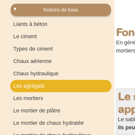
Notions de base
Liants à béton
Fon
Le ciment
En génér
Types de ciment
mortier
Chaux aérienne
Chaux hydraulique
Les agrégats
Le 
Les mortiers
app
Le mortier de plâtre
Le sabl
Le mortier de chaux hydratée
ils pe