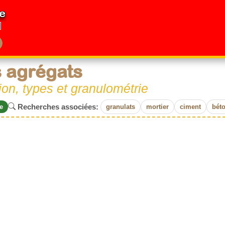
e
 agrégats
ion, types et granulométrie
Recherches associées:
e
granulats
mortier
ciment
bét