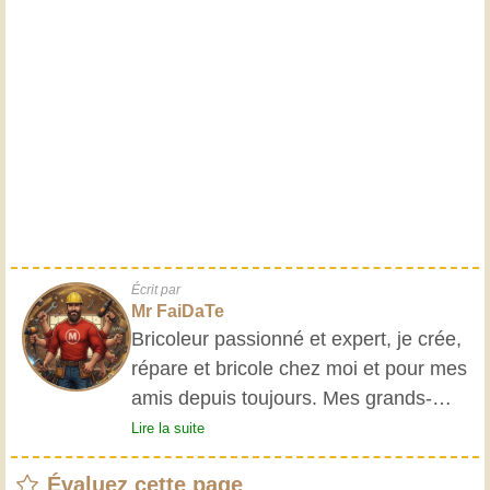
Écrit par
Mr FaiDaTe
Bricoleur passionné et expert, je crée,
répare et bricole chez moi et pour mes
amis depuis toujours. Mes grands-
parents m'ont initié très jeune, et
Lire la suite
depuis, j'ai acquis une riche expérience.
Évaluez cette page
L'expérience est essentielle ! Elle nous