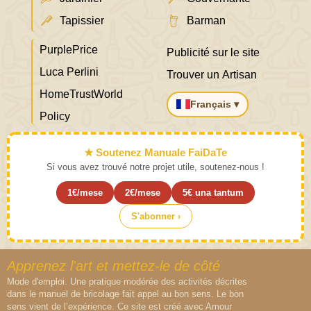
Tapissier
Barman
PurplePrice
Publicité sur le site
Luca Perlini
Trouver un Artisan
HomeTrustWorld
Français ▾
Policy
★ Soutenez Manuale FaiDaTe
Si vous avez trouvé notre projet utile, soutenez-nous !
1€/mese
2€/mese
5€ una tantum
S'abonner ›
Apprenez l'art et mettez-le de côté
Mode d'emploi. Une pratique modérée des activités décrites
dans le manuel de bricolage fait appel au bon sens. Le bon
sens vient de l’expérience. Ce site est créé avec Amour