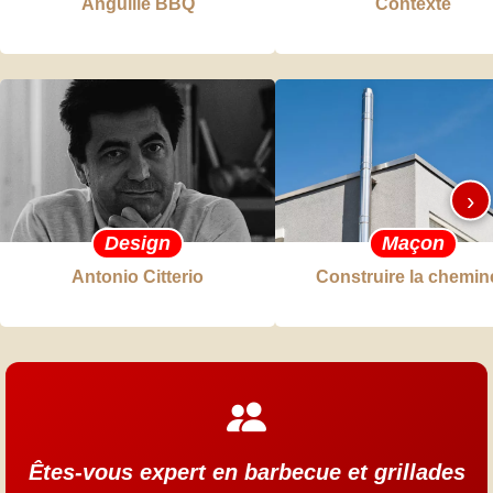
Anguille BBQ
Contexte
›
Design
Maçon
Antonio Citterio
Construire la chemin
Êtes-vous expert en barbecue et grillades