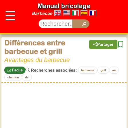
Manual bricolage
☰
Barbecue
Différences entre
Partager
barbecue et grill
Avantages du barbecue
Recherches associées:
Facile
barbecue
grill
au
charbon
de