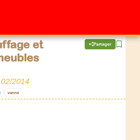
ffage et
Partager
meubles
102/2014
e
vanne