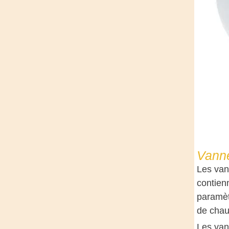
Vanne
Les van
contien
paramètr
de chau
Les van