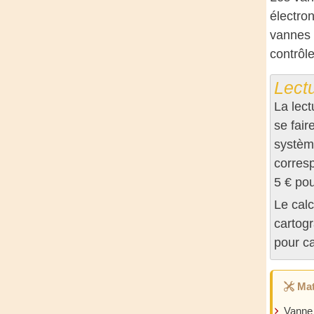
électro
vannes 
contrôl
Lect
La lec
se fair
système
corres
5 € pou
Le calc
cartogr
pour c
Mat
Vanne 