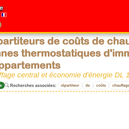
e
artiteurs de coûts de chau
nes thermostatiques d'im
ppartements
ffage central et économie d'énergie DL 
Recherches associées:
e
répartiteur
de
coûts
chauffag