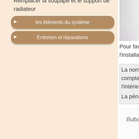
Remplacer la soupape et le support de
radiateur
les éléments du système
Entretien et réparations
Pour fa
l'instal
La nor
comptab
l'intér
La péna