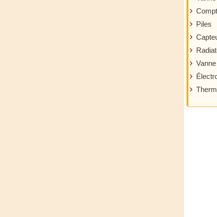
Compte
Piles
Capteu
Radiat
Vanne
Électr
Thermo