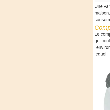
Une van
maison,
consomm
Compt
Le compt
qui con
l'enviro
lequel il