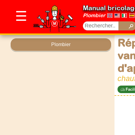
Manual bricolag
☰
Plombier
Rép
Plombier
van
d'a
chau
Facil