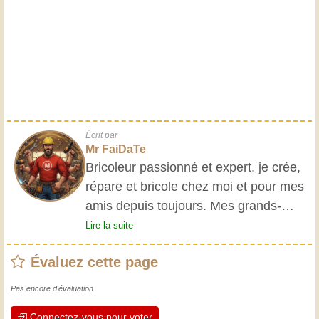
Écrit par
Mr FaiDaTe
Bricoleur passionné et expert, je crée,
répare et bricole chez moi et pour mes
amis depuis toujours. Mes grands-
parents m'ont initié très jeune, et
Lire la suite
depuis, j'ai acquis une riche expérience.
Évaluez cette page
L'expérience est essentielle ! Elle nous
maintient actifs et alertes, et nous fait
Pas encore d'évaluation.
apprécier le dévouement des artisans
Connectez-vous pour voter