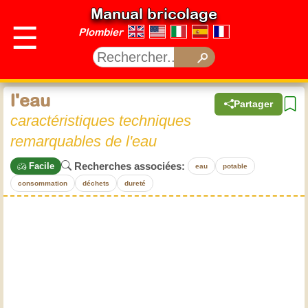
Manual bricolage
☰
Plombier
l'eau
Partager
caractéristiques techniques
remarquables de l'eau
Recherches associées:
Facile
eau
potable
consommation
déchets
dureté