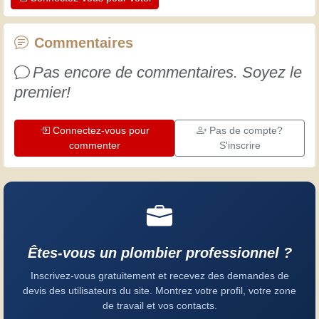
professionnels. Apprenons ensemble ;
chaque jour est une occasion de
progresser. Amusez-vous bien !
Commentaires
Pas encore de commentaires. Soyez le
premier!
Connectez-vous pour
Pas de compte?
commenter
S'inscrire
Êtes-vous un plombier professionnel ?
Inscrivez-vous gratuitement et recevez des demandes de
devis des utilisateurs du site. Montrez votre profil, votre zone
de travail et vos contacts.