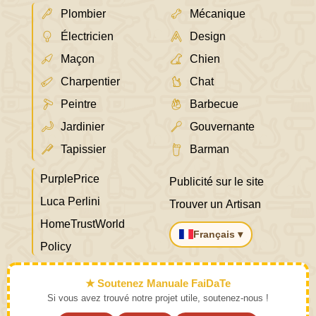
Plombier
Mécanique
Électricien
Design
Maçon
Chien
Charpentier
Chat
Peintre
Barbecue
Jardinier
Gouvernante
Tapissier
Barman
PurplePrice
Publicité sur le site
Luca Perlini
Trouver un Artisan
HomeTrustWorld
Français ▾
Policy
★ Soutenez Manuale FaiDaTe
Si vous avez trouvé notre projet utile, soutenez-nous !