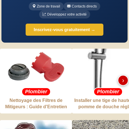
Zone de travail
Contacts directs
Développez votre activité
Inscrivez-vous gratuitement →
›
Plombier
Plombier
Nettoyage des Filtres de
Installer une tige de hau
Mitigeurs : Guide d'Entretien
pomme de douche régl