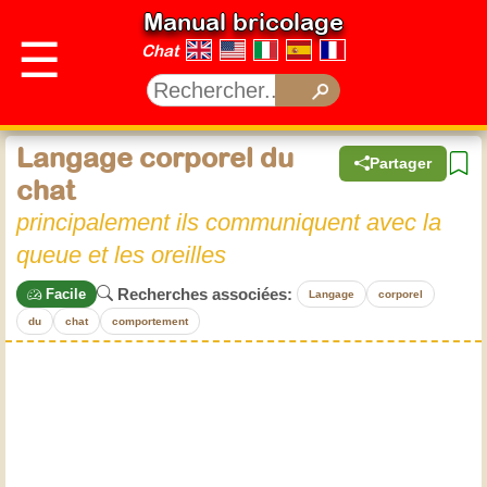
Manual bricolage
☰
Chat
Langage corporel du
Partager
chat
principalement ils communiquent avec la
queue et les oreilles
Recherches associées:
Facile
Langage
corporel
du
chat
comportement