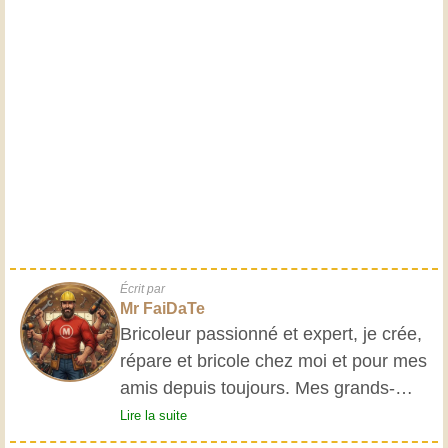
Écrit par
Mr FaiDaTe
Bricoleur passionné et expert, je crée,
répare et bricole chez moi et pour mes
amis depuis toujours. Mes grands-
parents m'ont initié très jeune, et
Lire la suite
depuis, j'ai acquis une riche expérience.