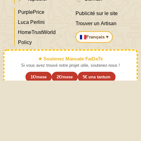
PurplePrice
Publicité sur le site
Luca Perlini
Trouver un Artisan
HomeTrustWorld
Français ▾
Policy
★ Soutenez Manuale FaiDaTe
Si vous avez trouvé notre projet utile, soutenez-nous !
1€/mese
2€/mese
5€ una tantum
S'abonner ›
Apprenez l'art et mettez-le de côté
Mode d'emploi. Une pratique modérée des activités décrites
dans le manuel de bricolage fait appel au bon sens. Le bon
sens vient de l’expérience. Ce site est créé avec Amour
pour accroître les compétences pratiques et spéculatives
de l'individu et contribue ainsi au développement de