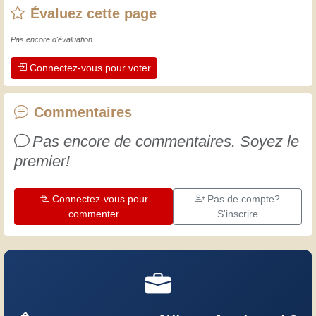
Évaluez cette page
L'expérience est essentielle ! Elle nous
maintient actifs et alertes, et nous fait
Pas encore d'évaluation.
apprécier le dévouement des artisans
Connectez-vous pour voter
professionnels. Apprenons ensemble ;
chaque jour est une occasion de
progresser. Amusez-vous bien !
Commentaires
Pas encore de commentaires. Soyez le
premier!
Connectez-vous pour
Pas de compte?
commenter
S'inscrire