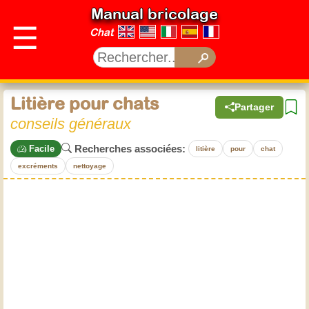
Manual bricolage
☰
Chat
Litière pour chats
Partager
conseils généraux
Recherches associées:
Facile
litière
pour
chat
excréments
nettoyage