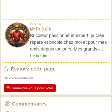
Écrit par
Mr FaiDaTe
Bricoleur passionné et expert, je crée,
répare et bricole chez moi et pour mes
amis depuis toujours. Mes grands-
parents m'ont initié très jeune, et
Lire la suite
depuis, j'ai acquis une riche expérience.
Évaluez cette page
L'expérience est essentielle ! Elle nous
maintient actifs et alertes, et nous fait
Pas encore d'évaluation.
apprécier le dévouement des artisans
Connectez-vous pour voter
professionnels. Apprenons ensemble ;
chaque jour est une occasion de
progresser. Amusez-vous bien !
Commentaires