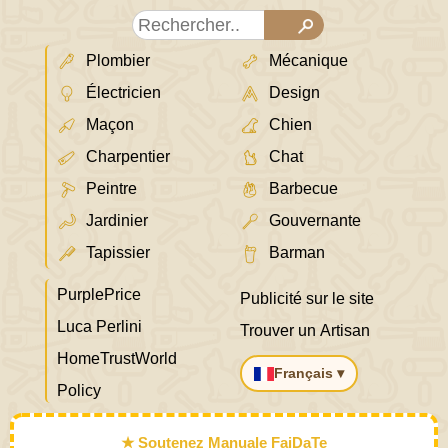
Plombier
Mécanique
Électricien
Design
Maçon
Chien
Charpentier
Chat
Peintre
Barbecue
Jardinier
Gouvernante
Tapissier
Barman
PurplePrice
Publicité sur le site
Luca Perlini
Trouver un Artisan
HomeTrustWorld
Français ▾
Policy
★ Soutenez Manuale FaiDaTe