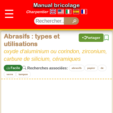
Manual bricolage
☰
Charpentier
Abrasifs : types et
Partager
utilisations
oxyde d'aluminium ou corindon, zirconium,
carbure de silicium, céramiques
Recherches associées:
Facile
abrasifs
papier
de
verre
tampon