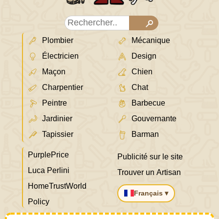
Plombier
Mécanique
Électricien
Design
Maçon
Chien
Charpentier
Chat
Peintre
Barbecue
Jardinier
Gouvernante
Tapissier
Barman
PurplePrice
Publicité sur le site
Luca Perlini
Trouver un Artisan
HomeTrustWorld
Français ▾
Policy