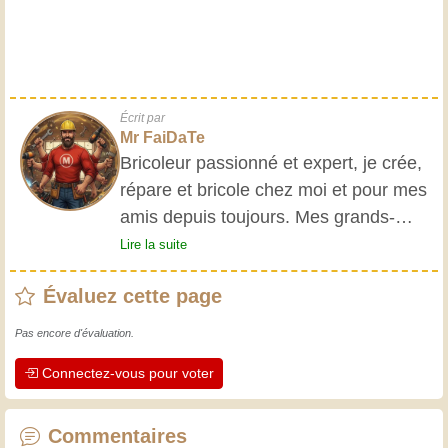
Écrit par
Mr FaiDaTe
Bricoleur passionné et expert, je crée,
répare et bricole chez moi et pour mes
amis depuis toujours. Mes grands-
parents m'ont initié très jeune, et
Lire la suite
depuis, j'ai acquis une riche expérience.
Évaluez cette page
L'expérience est essentielle ! Elle nous
maintient actifs et alertes, et nous fait
Pas encore d'évaluation.
apprécier le dévouement des artisans
Connectez-vous pour voter
professionnels. Apprenons ensemble ;
chaque jour est une occasion de
progresser. Amusez-vous bien !
Commentaires