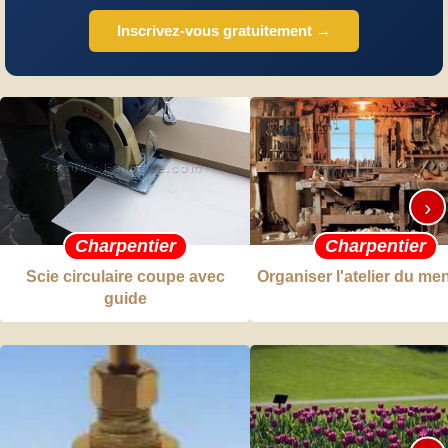
Inscrivez-vous gratuitement →
›
Charpentier
Charpentier
Scie circulaire coupe avec
Organiser l'atelier du me
guide