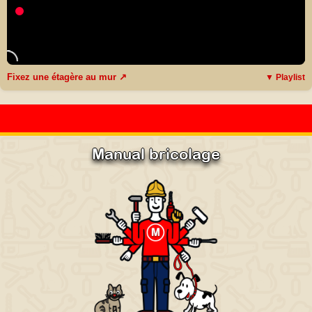
Fixez une étagère au mur ↗
▼ Playlist
Manual bricolage