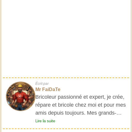
Écrit par
Mr FaiDaTe
Bricoleur passionné et expert, je crée,
répare et bricole chez moi et pour mes
amis depuis toujours. Mes grands-
parents m'ont initié très jeune, et
Lire la suite
depuis, j'ai acquis une riche expérience.