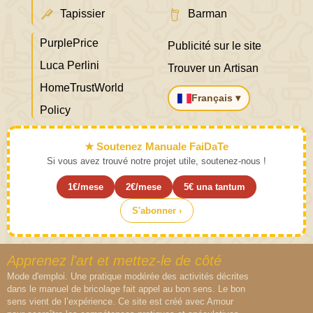
Tapissier
Barman
PurplePrice
Publicité sur le site
Luca Perlini
Trouver un Artisan
HomeTrustWorld
Français ▾
Policy
★ Soutenez Manuale FaiDaTe
Si vous avez trouvé notre projet utile, soutenez-nous !
1€/mese
2€/mese
5€ una tantum
S'abonner ›
Apprenez l'art et mettez-le de côté
Mode d'emploi. Une pratique modérée des activités décrites
dans le manuel de bricolage fait appel au bon sens. Le bon
sens vient de l’expérience. Ce site est créé avec Amour