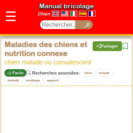
Manual bricolage
☰
Chien
Maladies des chiens et
Partager
nutrition connexe
chien malade ou convalescent
Recherches associées:
Facile
chien
malade
maladie
cardiaque
appareil