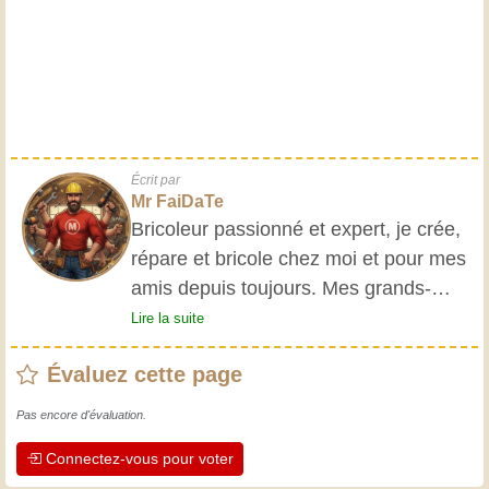
Écrit par
Mr FaiDaTe
Bricoleur passionné et expert, je crée,
répare et bricole chez moi et pour mes
amis depuis toujours. Mes grands-
parents m'ont initié très jeune, et
Lire la suite
depuis, j'ai acquis une riche expérience.
Évaluez cette page
L'expérience est essentielle ! Elle nous
maintient actifs et alertes, et nous fait
Pas encore d'évaluation.
apprécier le dévouement des artisans
Connectez-vous pour voter
professionnels. Apprenons ensemble ;