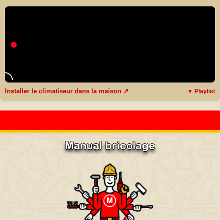
Installer le climatiseur dans la maison ↗
▼ Playlist
Manual bricolage