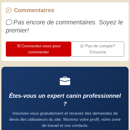
chaque jour est une occasion de
progresser. Amusez-vous bien !
Commentaires
Pas encore de commentaires. Soyez le
premier!
Connectez-vous pour
Pas de compte?
commenter
S'inscrire
Êtes-vous un expert canin professionnel
?
Inscrivez-vous gratuitement et recevez des demandes de
devis des utilisateurs du site. Montrez votre profil, votre zone
de travail et vos contacts.