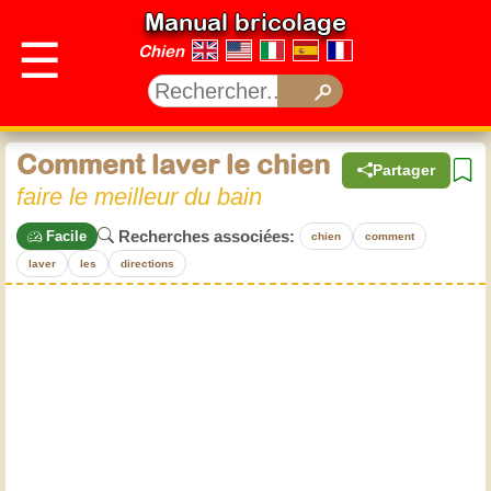
Manual bricolage
☰
Chien
Comment laver le chien
Partager
faire le meilleur du bain
Recherches associées:
Facile
chien
comment
laver
les
directions