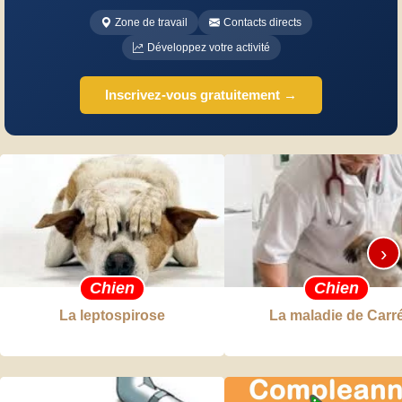
Zone de travail
Contacts directs
Développez votre activité
Inscrivez-vous gratuitement →
›
Chien
Chien
La leptospirose
La maladie de Carr