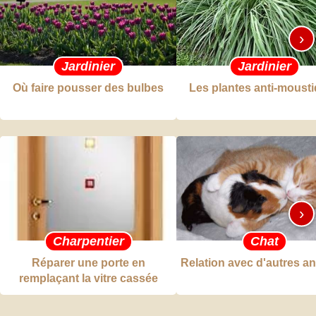
›
Jardinier
Jardinier
Où faire pousser des bulbes
Les plantes anti-moust
›
Charpentier
Chat
Réparer une porte en
Relation avec d'autres a
remplaçant la vitre cassée