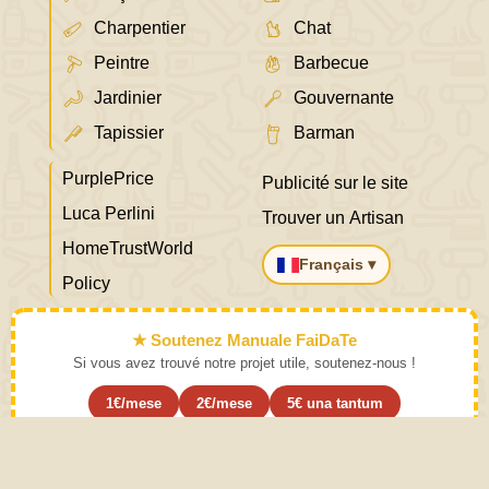
Charpentier
Chat
Peintre
Barbecue
Jardinier
Gouvernante
Tapissier
Barman
PurplePrice
Publicité sur le site
Luca Perlini
Trouver un Artisan
HomeTrustWorld
Français ▾
Policy
★ Soutenez Manuale FaiDaTe
Si vous avez trouvé notre projet utile, soutenez-nous !
1€/mese
2€/mese
5€ una tantum
S'abonner ›