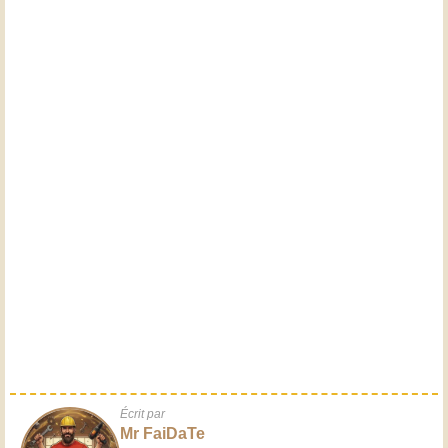
Écrit par
Mr FaiDaTe