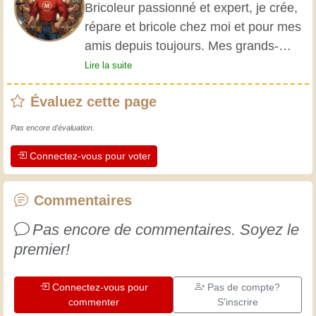
Bricoleur passionné et expert, je crée,
répare et bricole chez moi et pour mes
amis depuis toujours. Mes grands-
parents m'ont initié très jeune, et
Lire la suite
depuis, j'ai acquis une riche expérience.
Évaluez cette page
L'expérience est essentielle ! Elle nous
maintient actifs et alertes, et nous fait
Pas encore d'évaluation.
apprécier le dévouement des artisans
Connectez-vous pour voter
professionnels. Apprenons ensemble ;
chaque jour est une occasion de
progresser. Amusez-vous bien !
Commentaires
Pas encore de commentaires. Soyez le
premier!
Connectez-vous pour
Pas de compte?
commenter
S'inscrire