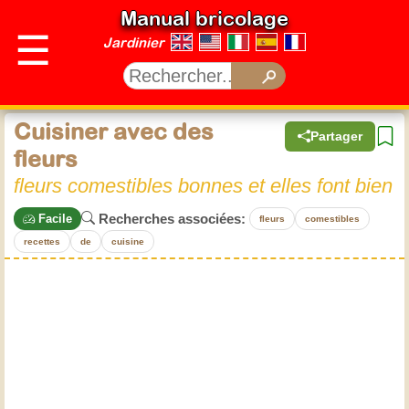
Manual bricolage
☰
Jardinier
Cuisiner avec des
Partager
fleurs
fleurs comestibles bonnes et elles font bien
Recherches associées:
Facile
fleurs
comestibles
recettes
de
cuisine