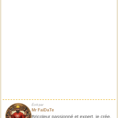
Écrit par
Mr FaiDaTe
Bricoleur passionné et expert, je crée,