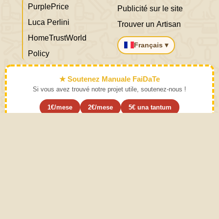
PurplePrice
Publicité sur le site
Luca Perlini
Trouver un Artisan
HomeTrustWorld
Français ▾
Policy
★ Soutenez Manuale FaiDaTe
Si vous avez trouvé notre projet utile, soutenez-nous !
1€/mese
2€/mese
5€ una tantum
S'abonner ›
Apprenez l'art et mettez-le de côté
Mode d'emploi. Une pratique modérée des activités décrites
dans le manuel de bricolage fait appel au bon sens. Le bon
sens vient de l’expérience. Ce site est créé avec Amour
pour accroître les compétences pratiques et spéculatives
de l'individu et contribue ainsi au développement de
l'humanité. Tout le contenu est écrit par des humains,