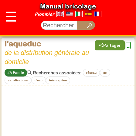
Manual bricolage
☰
Plombier
l'aqueduc
Partager
de la distribution générale au
domicile
Recherches associées:
Facile
réseau
de
canalisations
d'eau
interception