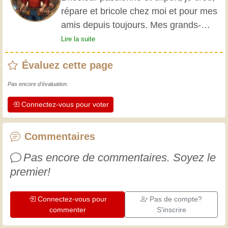
répare et bricole chez moi et pour mes
amis depuis toujours. Mes grands-
parents m'ont initié très jeune, et
Lire la suite
depuis, j'ai acquis une riche expérience.
Évaluez cette page
L'expérience est essentielle ! Elle nous
maintient actifs et alertes, et nous fait
Pas encore d'évaluation.
apprécier le dévouement des artisans
Connectez-vous pour voter
professionnels. Apprenons ensemble ;
chaque jour est une occasion de
progresser. Amusez-vous bien !
Commentaires
Pas encore de commentaires. Soyez le
premier!
Connectez-vous pour
Pas de compte?
commenter
S'inscrire