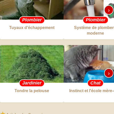
›
Plombier
Plombier
Tuyaux d'échappement
Système de plomber
moderne
›
Jardinier
Chat
Tondre la pelouse
Instinct et l'école mère