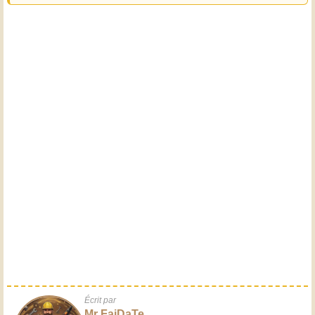
Écrit par
Mr FaiDaTe