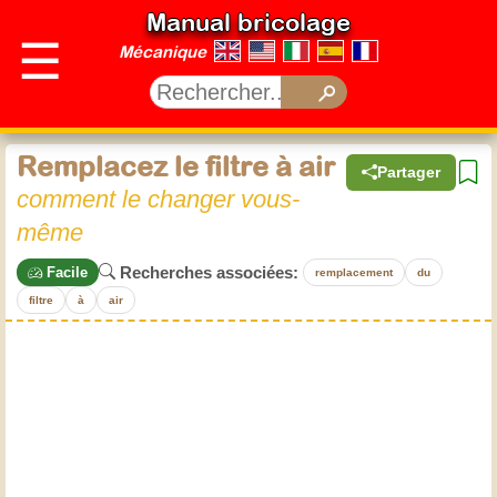
Manual bricolage
☰
Mécanique
Remplacez le filtre à air
Partager
comment le changer vous-
même
Recherches associées:
Facile
remplacement
du
filtre
à
air