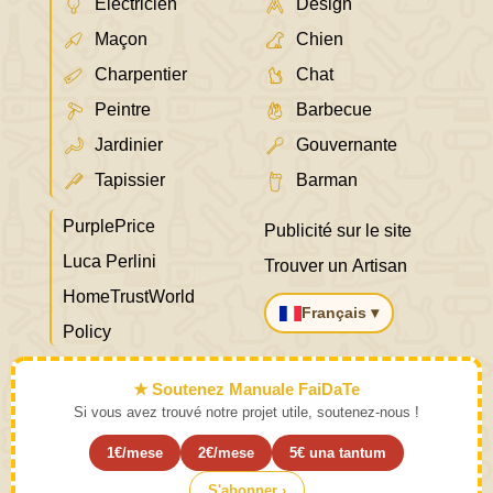
Électricien
Design
Maçon
Chien
Charpentier
Chat
Peintre
Barbecue
Jardinier
Gouvernante
Tapissier
Barman
PurplePrice
Publicité sur le site
Luca Perlini
Trouver un Artisan
HomeTrustWorld
Français ▾
Policy
★ Soutenez Manuale FaiDaTe
Si vous avez trouvé notre projet utile, soutenez-nous !
1€/mese
2€/mese
5€ una tantum
S'abonner ›