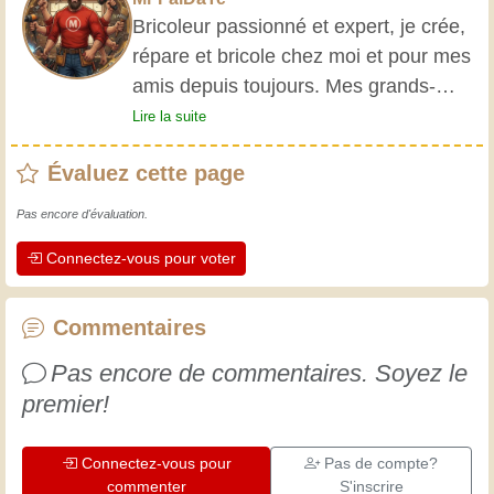
Bricoleur passionné et expert, je crée,
répare et bricole chez moi et pour mes
amis depuis toujours. Mes grands-
parents m'ont initié très jeune, et
Lire la suite
depuis, j'ai acquis une riche expérience.
Évaluez cette page
L'expérience est essentielle ! Elle nous
maintient actifs et alertes, et nous fait
Pas encore d'évaluation.
apprécier le dévouement des artisans
Connectez-vous pour voter
professionnels. Apprenons ensemble ;
chaque jour est une occasion de
progresser. Amusez-vous bien !
Commentaires
Pas encore de commentaires. Soyez le
premier!
Connectez-vous pour
Pas de compte?
commenter
S'inscrire