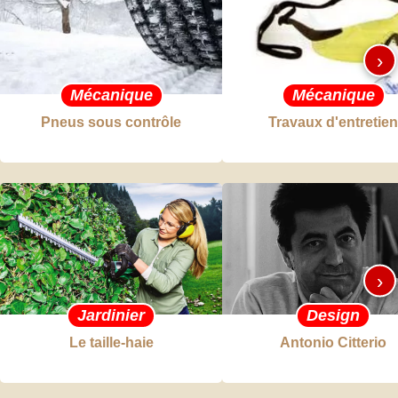
›
Mécanique
Mécanique
Pneus sous contrôle
Travaux d'entretien
›
Jardinier
Design
Le taille-haie
Antonio Citterio