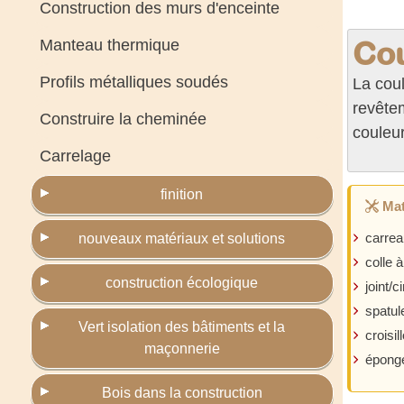
Construction des murs d'enceinte
Cou
Manteau thermique
Profils métalliques soudés
La coul
revêtem
Construire la cheminée
couleur
Carrelage
finition
Mat
carre
nouveaux matériaux et solutions
colle 
construction écologique
joint/c
spatul
Vert isolation des bâtiments et la
croisil
maçonnerie
épong
Bois dans la construction