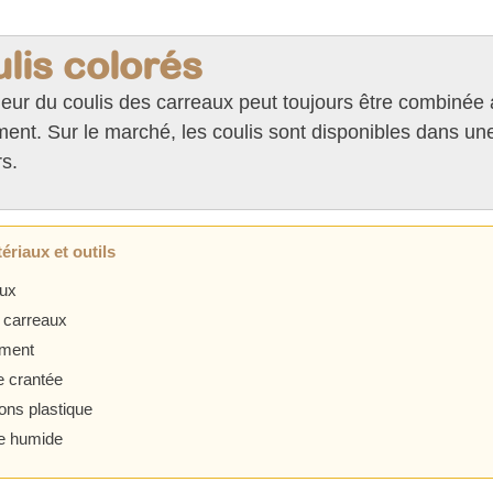
lis colorés
eur du coulis des carreaux peut toujours être combinée 
ent. Sur le marché, les coulis sont disponibles dans un
s.
ériaux et outils
aux
à carreaux
iment
e crantée
lons plastique
e humide