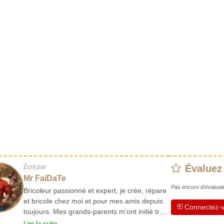
Évaluez
Écrit par
Mr FaiDaTe
Pas encore d'évaluati
Bricoleur passionné et expert, je crée, répare
et bricole chez moi et pour mes amis depuis
Connectez-v
toujours. Mes grands-parents m'ont initié très
jeune, et depuis, j'ai acquis une riche
Lire la suite