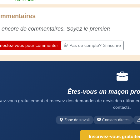
expérience. L'expérience est essentielle ! Elle
nous maintient actifs et alertes, et nous fait
mmentaires
apprécier le dévouement des artisans
professionnels. Apprenons ensemble ;
 encore de commentaires. Soyez le premier!
chaque jour est une occasion de progresser.
Amusez-vous bien !
nectez-vous pour commenter
Pas de compte? S'inscrire
Êtes-vous un maçon pro
ivez-vous gratuitement et recevez des demandes de devis des utilisateurs
contacts.
Zone de travail
Contacts directs
Inscrivez-vous gratuit