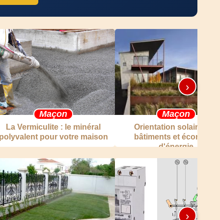
›
Maçon
Maçon
La Vermiculite : le minéral
Orientation solaire des
polyvalent pour votre maison
bâtiments et économie
d'énergie
›