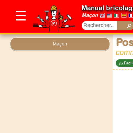
Manual bricolag
☰
Maçon
Pos
Maçon
comm
Facil