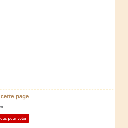
 cette page
on.
ous pour voter