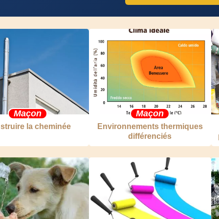
Maçon
Maçon
struire la cheminée
Environnements thermiques
différenciés