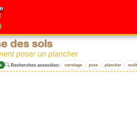
e
e des sols
ent poser un plancher
Recherches associées:
e
carrelage
pose
plancher
revê