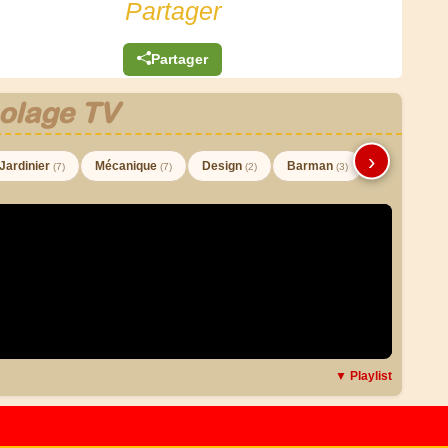
Partager
Partager
olage TV
›
Jardinier
Mécanique
Design
Barman
(7)
(7)
(2)
(3)
▼ Playlist