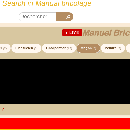
Search in Manual bricolage
Manuel Bric
● LIVE
er
Électricien
Charpentier
Maçon
Peintre
(2)
(3)
(12)
(3)
(2)
e ↗