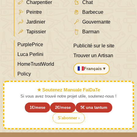
Charpentier
Chat
Peintre
Barbecue
Jardinier
Gouvernante
Tapissier
Barman
PurplePrice
Publicité sur le site
Luca Perlini
Trouver un Artisan
HomeTrustWorld
Français ▾
Policy
★ Soutenez Manuale FaiDaTe
Si vous avez trouvé notre projet utile, soutenez-nous !
1€/mese
2€/mese
5€ una tantum
S'abonner ›