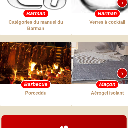
›
Barman
Barman
Catégories du manuel du
Verres à cocktail
Barman
›
Barbecue
Maçon
Porceddu
Aérogel isolant