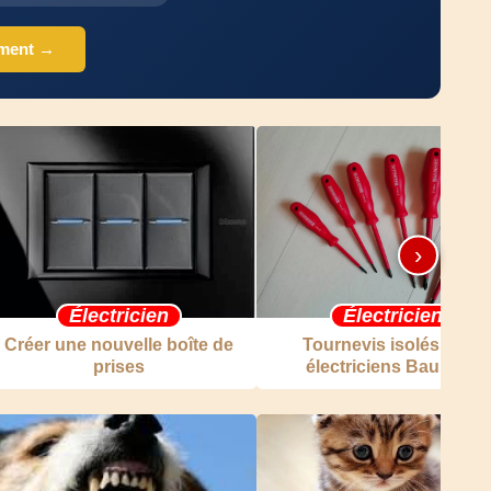
ement →
›
Électricien
Électricien
Créer une nouvelle boîte de
Tournevis isolés pour
prises
électriciens Bauhaus