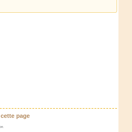
 cette page
on.