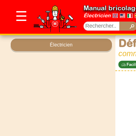
Manual bricolag
☰
Électricien
Déf
Électricien
comm
Facil