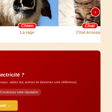
›
Chien
Chat
La rage
Chat écossais
ectricité ?
vaux, aidez les autres et devenez une référence.
Construisez votre réputation
auté →