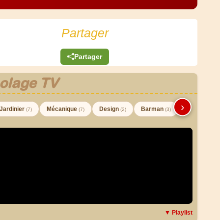
Partager
Partager
olage TV
›
Jardinier
Mécanique
Design
Barman
(7)
(7)
(2)
(3)
▼ Playlist