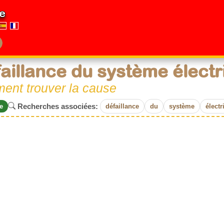
e
aillance du système électr
ent trouver la cause
Recherches associées:
e
défaillance
du
système
électr