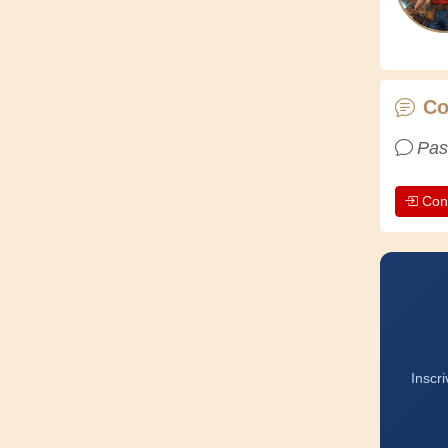
Co
Pas
Con
Inscr