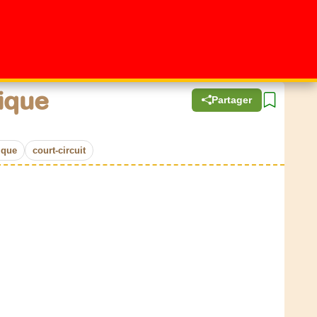
ique
Partager
ique
court-circuit