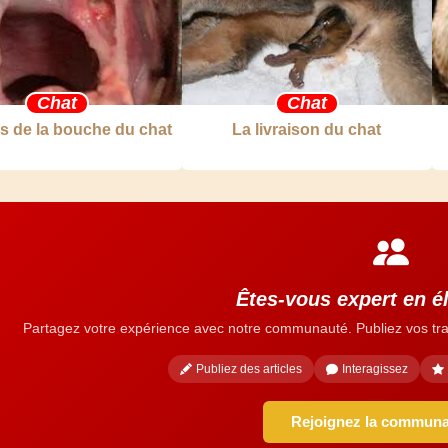
Chat
Chat
s de la bouche du chat
La livraison du chat
Êtes-vous expert en él
Partagez votre expérience avec notre communauté. Publiez vos tra
Publiez des articles
Interagissez
Rejoignez la commun