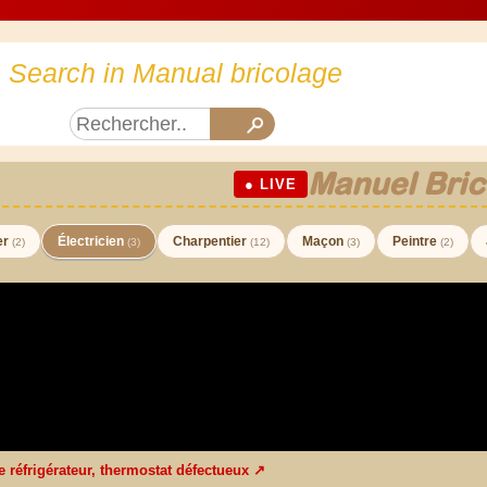
Search in Manual bricolage
Manuel Bric
● LIVE
er
Électricien
Charpentier
Maçon
Peintre
(2)
(3)
(12)
(3)
(2)
e réfrigérateur, thermostat défectueux ↗