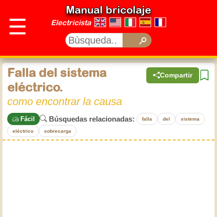
Manual bricolaje
☰
Electricista
Falla del sistema
Compartir
eléctrico.
como encontrar la causa
Búsquedas relacionadas:
Fácil
falla
del
sistema
eléctrico
sobrecarga