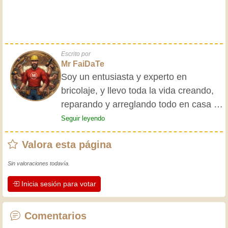
Escrito por
Mr FaiDaTe
Soy un entusiasta y experto en
bricolaje, y llevo toda la vida creando,
reparando y arreglando todo en casa y
para mis amigos. Mis abuelos me
Seguir leyendo
enseñaron lo básico desde pequeño, y
Valora esta página
desde entonces he adquirido una vasta
experiencia. ¡La experiencia enseña! Te
Sin valoraciones todavía.
mantiene activo y alerta, y te hace
Inicia sesión para votar
apreciar la dedicación que los
artesanos profesionales ponen en su
trabajo. Aprendamos juntos; cada día
Comentarios
es una oportunidad para mejorar.