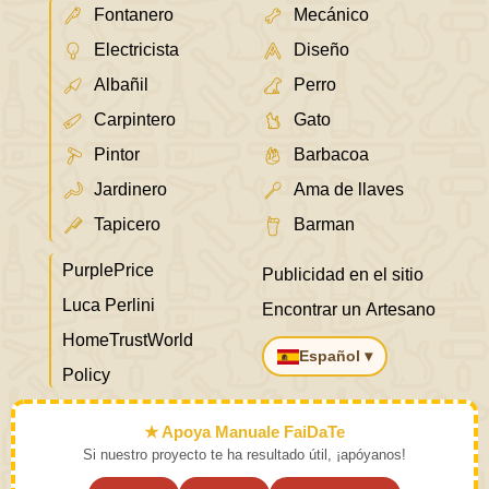
Fontanero
Mecánico
Electricista
Diseño
Albañil
Perro
Carpintero
Gato
Pintor
Barbacoa
Jardinero
Ama de llaves
Tapicero
Barman
PurplePrice
Publicidad en el sitio
Luca Perlini
Encontrar un Artesano
HomeTrustWorld
Español ▾
Policy
★ Apoya Manuale FaiDaTe
Si nuestro proyecto te ha resultado útil, ¡apóyanos!